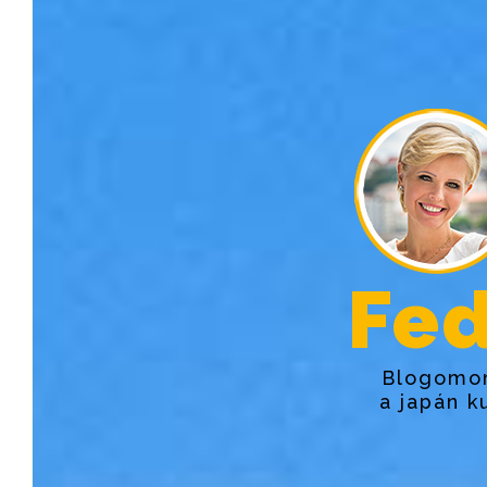
Fed
Blogomon
a japán k