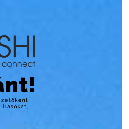
nt!
ezetőként
 írásokat,