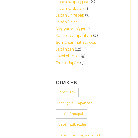
Japán szépségipar
(1)
Japán szokások
(1)
Japán ünnepek
(3)
Japán üzlet
Magyarországon
(1)
Kalandok Japánban
(4)
Soma-san hátizsákkal
Japánban
(12)
Tokói olimpia
(9)
Trendi Japán
(3)
CIMKÉK
japán újév
shougatsu Japánban
Japán ünnepek
Japán szilveszter
Japán újévi hagyományok