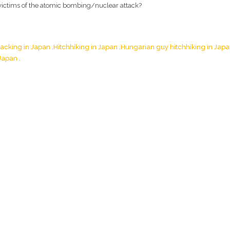
ictims of the atomic bombing/nuclear attack?
acking in Japan
Hitchhiking in Japan
Hungarian guy hitchhiking in Jap
 Japan