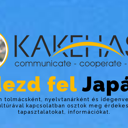
ezd fel
Japá
 tolmácsként, nyelvtanárként és idegenv
ultúrával kapcsolatban osztok meg érdekes
tapasztalatokat, információkat.