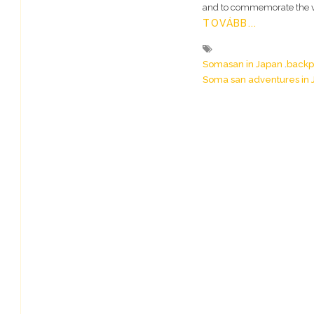
and to commemorate the v
TOVÁBB...
Somasan in Japan
backp
Soma san adventures in