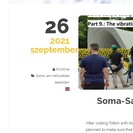
26
2021
szeptember
Krisztina
Soma-san hátizsákkal
Japánban
Soma-Sa
After visiting Tottori wit
planned to make sure that 