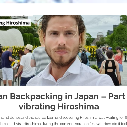
n Backpacking in Japan – Part 
vibrating Hiroshima
h its sand dunes and the sacred Izumo, discovering Hiroshima was waiting for
he could visit Hiroshima during the commemoration festival. How did it feel