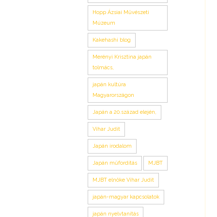
Hopp Ázsiai Művészeti
Múzeum
Kakehashi blog
Merényi Krisztina japán
tolmács,
japán kultúra
Magyarországon
Japán a 20.század elején,
Vihar Judit
Japán irodalom
Japán műfordítás
MJBT
MJBT elnöke Vihar Judit
japán-magyar kapcsolatok
japán nyelvtanítás