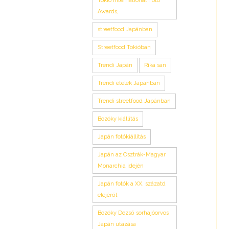
Tokió International Foto
Awards,
streetfood Japánban
Streetfood Tokióban
Trendi Japán
Rika san
Trendi ételek Japánban
Trendi streetfood Japánban
Bozóky kiállítás
Japán fotókiállítás
Japán az Osztrák-Magyar
Monarchia idején
Japán fotók a XX. százatd
elejéről
Bozóky Dezső sorhajóorvos
Japán utazása