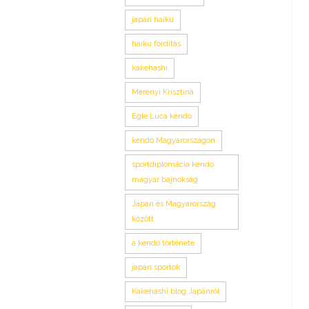
japán haiku
haiku fordítás
kakehashi
Merényi Krisztina
Egle Luca kendó
kendó Magyarországon
sportdiplomácia kendó
magyar bajnokság
Japán és Magyarország
között
a kendó története
japán sportok
Kakehashi blog Japánról