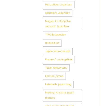
Hátizsákkal Japánban
Stoppolni Japánban
Magyar fiú stoppolva
sátrazott Japánban
TIFA Budapesten
fotókiállítás
Japán fotóművészet
House of Lucie galéria
Tokiói fotóverseny
Farmani group
kakehashi japán blog
Merényi Krisztina japán
tolmács