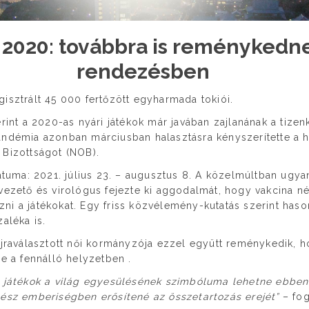
 2020: továbbra is reménykedn
rendezésben
isztrált 45 000 fertőzött egyharmada tokiói.
rint a 2020-as nyári játékok már javában zajlanának a tizenk
andémia azonban márciusban halasztásra kényszerítette a h
 Bizottságot (NOB).
dátuma: 2021. július 23. – augusztus 8. A közelmúltban ugy
vezető és virológus fejezte ki aggodalmát, hogy vakcina n
ni a játékokat. Egy friss közvélemény-kutatás szerint has
aléka is.
újraválasztott női kormányzója ezzel együtt reménykedik,
be a fennálló helyzetben .
a játékok a világ egyesülésének szimbóluma lehetne ebben
gész emberiségben erősítené az összetartozás erejét”
– fo