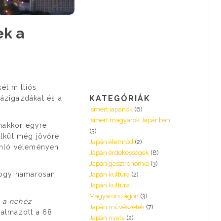
ek a
ét milliós
KATEGÓRIÁK
ázigazdákat és a
Ismert japánok
(6)
Ismert magyarok Japánban
anakkor egyre
(3)
élkül még jövőre
Japán életmód
(2)
onló véleményen
Japán érdekességek
(8)
Japán gasztronómia
(3)
 hogy hamarosan
Japán kultúra
(2)
Japán kultúra
Magyarországon
(3)
 a nehéz
Japán művészetek
(7)
galmazott a 68
Japán nyelv
(2)