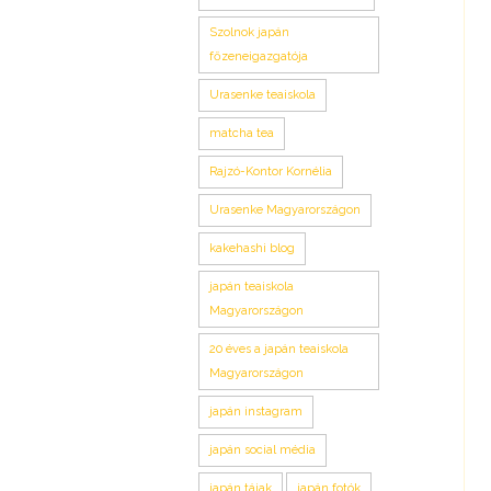
Szolnok japán
főzeneigazgatója
Urasenke teaiskola
matcha tea
Rajzó-Kontor Kornélia
Urasenke Magyarországon
kakehashi blog
japán teaiskola
Magyarországon
20 éves a japán teaiskola
Magyarországon
japán instagram
japán social média
japán tájak
japán fotók