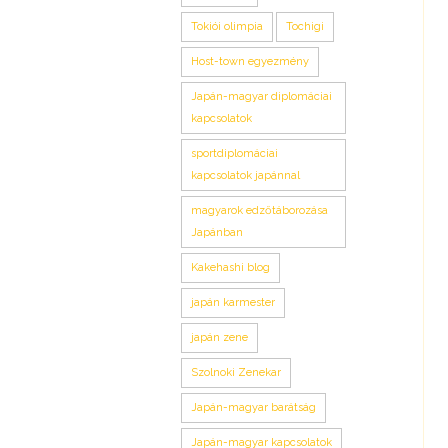
Tokiói olimpia
Tochigi
Host-town egyezmény
Japán-magyar diplomáciai
kapcsolatok
sportdiplomáciai
kapcsolatok japánnal
magyarok edzőtáborozása
Japánban
Kakehashi blog
japán karmester
japán zene
Szolnoki Zenekar
Japán-magyar barátság
Japán-magyar kapcsolatok