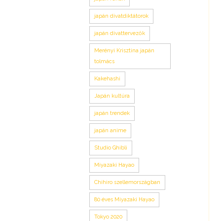
japán divatdiktátorok
japán divattervezők
Merényi Krisztina japán
tolmács
Kakehashi
Japán kultúra
japán trendek
japán anime
Studio Ghibli
Miyazaki Hayao
Chihiro szellemországban
80 éves Miyazaki Hayao
Tokyo 2020