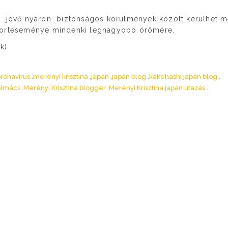
 jövő nyáron biztonságos körülmények között kerülhet 
porteseménye mindenki legnagyobb örömére.
k)
ronavírus
merényi krisztina
japán
japán blog
kakehashi japán blog
tolmács
Merényi Krisztina blogger
Merényi Krisztina japán utazás