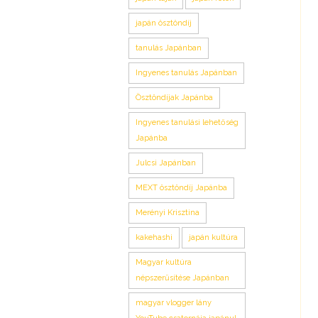
japán ösztöndíj
tanulás Japánban
Ingyenes tanulás Japánban
Ösztöndíjak Japánba
Ingyenes tanulási lehetőség
Japánba
Julcsi Japánban
MEXT ösztöndíj Japánba
Merényi Krisztina
kakehashi
japán kultúra
Magyar kultúra
népszerűsítése Japánban
magyar vlogger lány