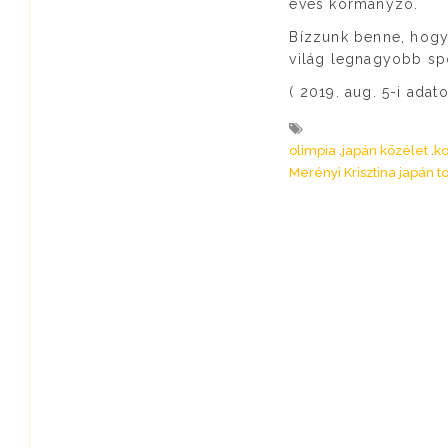
éves kormányzó.
Bízzunk benne, hogy
világ legnagyobb s
( 2019. aug. 5-i adato
olimpia
japán közélet
ko
Merényi Krisztina japán 