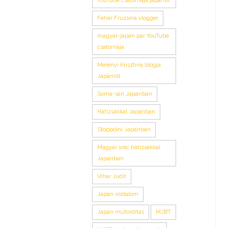
YouTube csatornája japánul
Fehér Fruzsina vlogger
magyar-japán pár YouTube
csatornája
Merényi Krisztina blogja
Japánról
Soma-san Japánban
Hátizsákkal Japánban
Stoppolni Japánban
Magyar srác hátizsákkal
Japánban
Vihar Judit
Japán irodalom
Japán műfordítás
MJBT