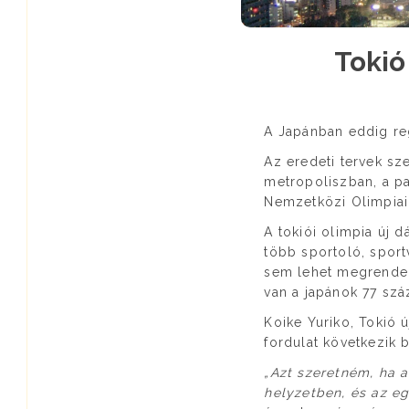
Tokió
A Japánban eddig reg
Az eredeti tervek sze
metropoliszban, a p
Nemzetközi Olimpiai
A tokiói olimpia új 
több sportoló, sport
sem lehet megrendez
van a japánok 77 száz
Koike Yuriko, Tokió 
fordulat következik 
„Azt szeretném, ha 
helyzetben, és az e