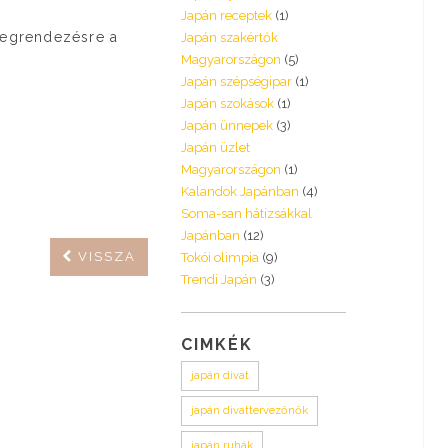
Japán receptek
(1)
megrendezésre a
Japán szakértők
Magyarországon
(5)
Japán szépségipar
(1)
Japán szokások
(1)
Japán ünnepek
(3)
Japán üzlet
Magyarországon
(1)
Kalandok Japánban
(4)
Soma-san hátizsákkal
Japánban
(12)
VISSZA
Tokói olimpia
(9)
Trendi Japán
(3)
CIMKÉK
japán divat
japán divattervezőnők
japán ruhák