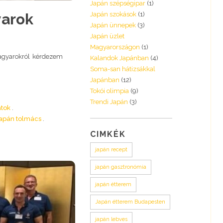
Japán szépségipar
(1)
yarok
Japán szokások
(1)
Japán ünnepek
(3)
Japán üzlet
Magyarországon
(1)
 magyarokról kérdezem
Kalandok Japánban
(4)
Soma-san hátizsákkal
Japánban
(12)
Tokói olimpia
(9)
Trendi Japán
(3)
atok
 japán tolmács
CIMKÉK
japán recept
japán gasztronómia
japán étterem
Japán étterem Budapesten
japán lebves