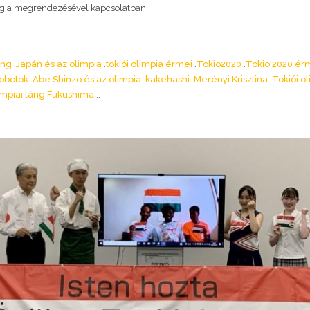
ig a megrendezésével kapcsolatban,
áng
Japán és az olimpia
tokiói olimpia érmei
Tokio2020
Tokio 2020 ér
robotok
Abe Shinzo és az olimpia
kakehashi
Merényi Krisztina
Tokiói o
impiai láng Fukushima