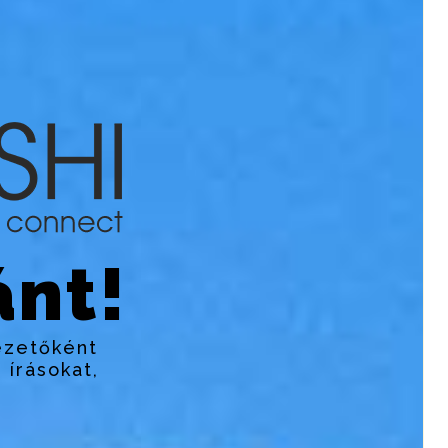
nt!
ezetőként
 írásokat,