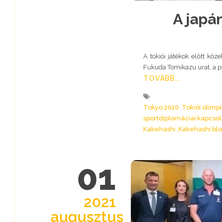
A japá
A tokiói játékok előtt kö
Fukuda Tomikazu urat, a p
TOVÁBB...
Tokyo 2020
Tokiói olimp
sportdiplomáciai kapcsol
Kakehashi
Kakehashi bl
01
2021
augusztus