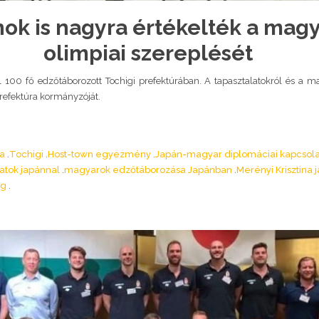
nok is nagyra értékelték a mag
olimpiai szereplését
zel 100 fő edzőtáborozott Tochigi prefektúrában. A tapasztalatokról és a
refektúra kormányzóját.
ia
Tochigi
Host-town egyezmény
Japán-magyar diplomáciai kapcsol
atok japánnal
magyarok edzőtáborozása Japánban
Merényi Krisztina
og