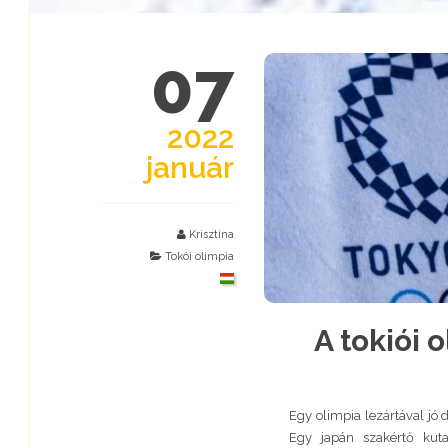
07
2022
január
Krisztina
Tokói olimpia
A tokiói 
Egy olimpia lezártával jó 
Egy japán szakértő kut