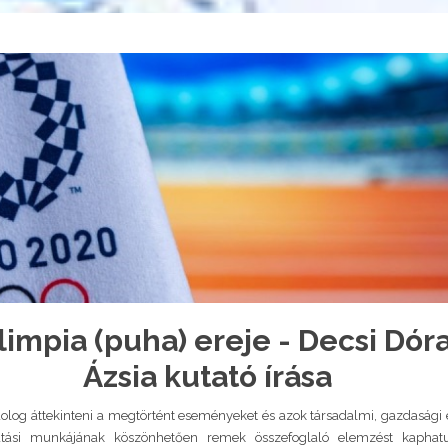
olimpia (puha) ereje - Decsi Dór
Ázsia kutató írása
dolog áttekinteni a megtörtént eseményeket és azok társadalmi, gazdasági és 
atási munkájának köszönhetően remek összefoglaló elemzést kaphat