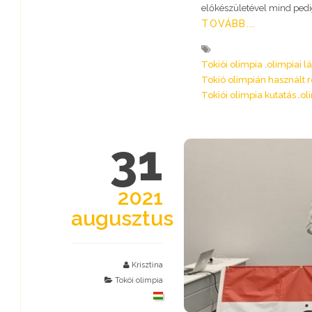
előkészületével mind ped
TOVÁBB...
Tokiói olimpia
olimpiai l
Tokió olimpián használt 
Tokiói olimpia kutatás
ol
31
2021
augusztus
Krisztina
Tokói olimpia