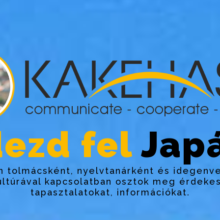
ezd fel
Japá
 tolmácsként, nyelvtanárként és idegenv
ultúrával kapcsolatban osztok meg érdekes
tapasztalatokat, információkat.