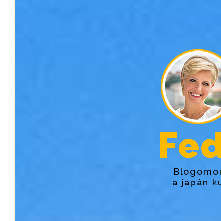
Fed
Blogomon
a japán k