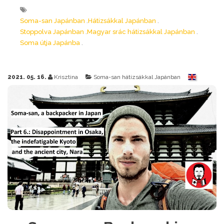
Soma-san Japánban
Hátizsákkal Japánban
Stoppolva Japánban
Magyar srác hátizsákkal Japánban
Soma útja Japánba
2021. 05. 16.
Krisztina
Soma-san hátizsákkal Japánban