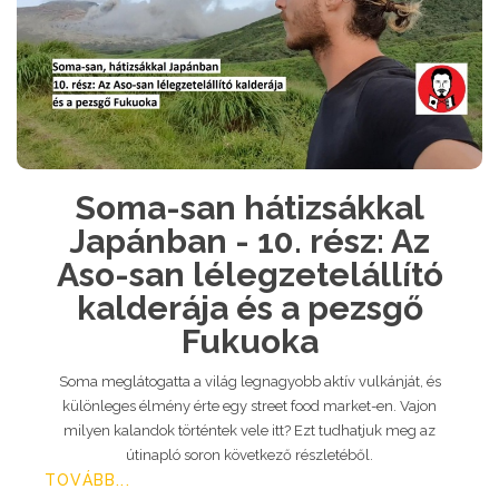
Soma-san hátizsákkal
Japánban - 10. rész: Az
Aso-san lélegzetelállító
kalderája és a pezsgő
Fukuoka
Soma meglátogatta a világ legnagyobb aktív vulkánját, és
különleges élmény érte egy street food market-en. Vajon
milyen kalandok történtek vele itt? Ezt tudhatjuk meg az
útinapló soron következő részletéből.
TOVÁBB...