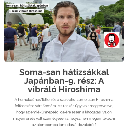
Soma-san hátizsákkal
Japánban-9. rész: A
vibráló Hiroshima
A homokdűnés Tottori és a szakrális Izumo után Hiroshima
felfedezése várt Somára. Az utazás úgy volt megtervezve,
hogy az emlékünnepség idejére essen a látogatás. Vajon
milyen érzés volt személyesen a helyszínen megemlékezni
az atombomba támadás áldozatairól?