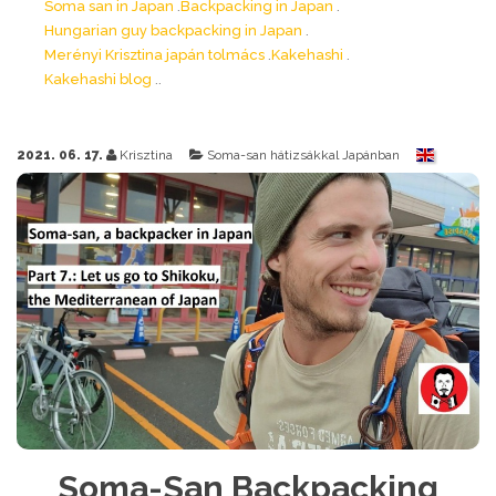
Soma san in Japan
Backpacking in Japan
Hungarian guy backpacking in Japan
Merényi Krisztina japán tolmács
Kakehashi
Kakehashi blog
2021. 06. 17.
Krisztina
Soma-san hátizsákkal Japánban
Soma-San Backpacking