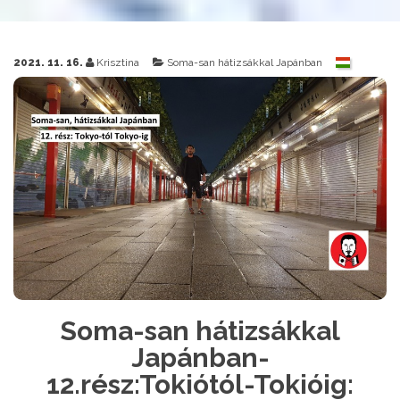
2021. 11. 16.
Krisztina
Soma-san hátizsákkal Japánban
Soma-san hátizsákkal
Japánban-
12.rész:Tokiótól-Tokióig: