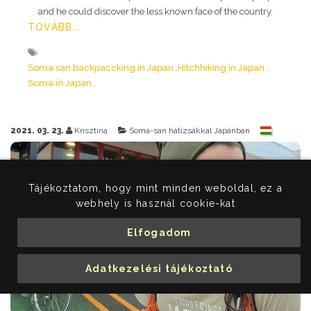
and he could discover the less known face of the country.
TOVÁBB...
Soma san backpaccking in Japan
Hitchhiking in Japan
Soma in Japan
2021. 03. 23.
Krisztina
Soma-san hátizsákkal Japánban
Tájékoztatom, hogy mint minden weboldal, ez a
webhely is használ cookie-kat
Elfogadom
Adatkezelési tájékoztató