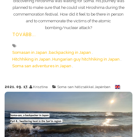
discovering Hiroshima was waiting for Soma. His journey was
planned to make sure that he could visit Hiroshima during the
commemoration festival. How did it feel to be there in person
and to commemorate the victims of the atomic
bombing/nuclear attack?
TOVÁBB...
Somasan in Japan
backpacking in Japan
Hitchhiking in Japan
Hungarian guy hitchhiking in Japan
Soma san adventures in Japan
2021. 09. 17.
Krisztina
Soma-san hátizsákkal Japánban