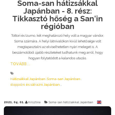
Soma-san hátizsákkal
Japánban - 8. rész:
Tikkasztó hőség a San'in
régióban
Tottori és Izumo, két meghatározó hely volt a magyar vándor,
Soma számára. A helyi látnivalókon kívül lehetősége volt
megtapasztalni az elviselhetetlen nyári meleget is. A
beszámolóból újabb részleteket tudhatunk meg arról, hogy
hogyan folytatódott a kalandos utazás.
TOVÁBB...
Hátizsákkal Japánban
Soma-san Japánban
stoppolni és sátrazni Japánban
2021. 04. 01.
Krisztina
Soma-san hátizsákkal Japánban