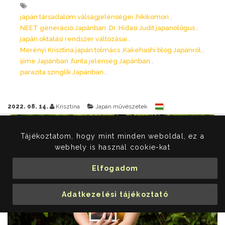
japán társadalom válságjelenségei
hikikomori
NEET generáció Japánban
Dr. Hidasi Judit japanológus
japán oktatási rendszer változásai
Merényi Krisztina japán tolmács
Kakehashi blog Japánról
ijime Japánban
furita jelenség Japánban
parazita szinglik Japánban
2022. 08. 14.
Krisztina
Japán művészetek
Tájékoztatom, hogy mint minden weboldal, ez a
webhely is használ cookie-kat
Elfogadom
Adatkezelési tájékoztató