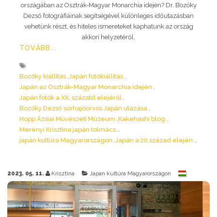
országában az Osztrák-Magyar Monarchia idején? Dr. Bozóky
Dezső fotográfiáinak segítségével különleges időutazásban
vehetünk részt, és hiteles ismereteket kaphatunk az ország
akkori helyzetéről.
TOVÁBB...
Bozóky kiállítás
Japán fotókiállítás
Japán az Osztrák-Magyar Monarchia idején
Japán fotók a XX. százatd elejéről
Bozóky Dezső sorhajóorvos Japán utazása
Hopp Ázsiai Művészeti Múzeum
Kakehashi blog
Merényi Krisztina japán tolmács
japán kultúra Magyarországon
Japán a 20.század elején
2023. 05. 11.
Krisztina
Japán kultúra Magyarországon