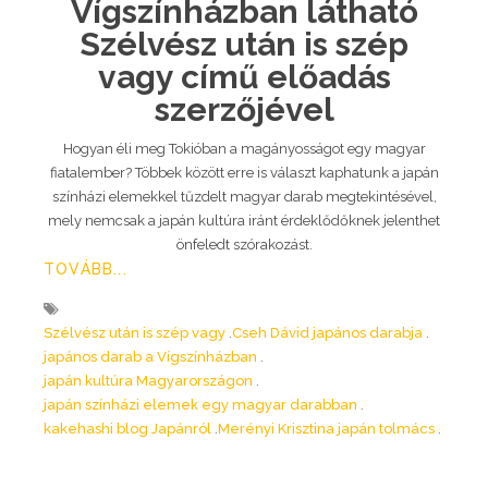
Vígszínházban látható
Szélvész után is szép
vagy című előadás
szerzőjével
Hogyan éli meg Tokióban a magányosságot egy magyar
fiatalember? Többek között erre is választ kaphatunk a japán
színházi elemekkel tűzdelt magyar darab megtekintésével,
mely nemcsak a japán kultúra iránt érdeklődőknek jelenthet
önfeledt szórakozást.
TOVÁBB...
Szélvész után is szép vagy
Cseh Dávid japános darabja
japános darab a Vígszínházban
japán kultúra Magyarországon
japán színházi elemek egy magyar darabban
kakehashi blog Japánról
Merényi Krisztina japán tolmács