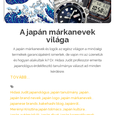
A japán márkanevek
világa
A japán márkanevek és logók az egész világon a minőségi
termékek garanciájaként ismertek, de vajon mi az üzenetük
és hogyan alakultak ki? Dr. Hidasi Judit professzor emerita
japanológus érdekfeszítő tanulmánya választ ad minden
kérdésre.
TOVÁBB...
Hidasi Judit japanológus
japán tanulmány
japán
japán brand nevek
japán logo
japán márkanevek
japanese brands
kakehashi blog Japánról
Merényi Krisztina japán tolmács
Japán kultúra
japán autómárkák
japán divat
japán kozmetikumok