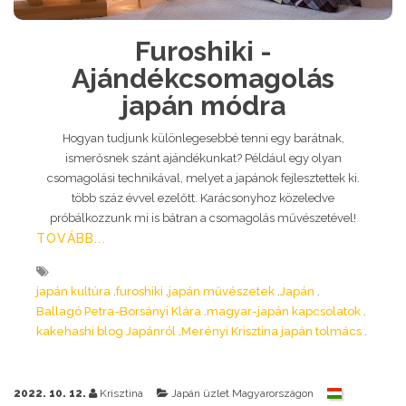
Furoshiki -
Ajándékcsomagolás
japán módra
Hogyan tudjunk különlegesebbé tenni egy barátnak,
ismerősnek szánt ajándékunkat? Például egy olyan
csomagolási technikával, melyet a japánok fejlesztettek ki.
több száz évvel ezelőtt. Karácsonyhoz közeledve
próbálkozzunk mi is bátran a csomagolás művészetével!
TOVÁBB...
japán kultúra
furoshiki
japán művészetek
Japán
Ballagó Petra-Borsányi Klára
magyar-japán kapcsolatok
kakehashi blog Japánról
Merényi Krisztina japán tolmács
2022. 10. 12.
Krisztina
Japán üzlet Magyarországon