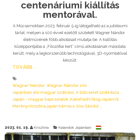
centenáriumi kiállítás
mentorával.
A Műcsarnokban 2023. február 5-ig látogatható az a jubileumi
tárlat, melyen a 100 évvel ezelőtt született Wagner Nándor
életművének főbb alkotásait mutatja be. A kiállítás
középpontjába a „Filozófiai kert” című alkotásának másolata
került, mely a legkorszerűbb technológiával, 3D-nyomtatóval
készült.
TOVÁBB...
Wagner Nándor
Wagner Nándor 100
Japánban élő magyar szobrász
A bölcselet szobrásza
Japán - magyar kapcsolatok
Kakehashi blog Japánról
Merényi Krisztina japán tolmács
Kiss Sándor
2023. 01. 19.
Krisztina
Kalandok Japánban