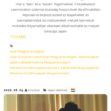
már a ”lean” és a ”kaizen” fogalmakkal. A budakalászi
Leannovation szakmai közösség hosszú évek óta elhivatottan
képviseli és terjeszti azokat az alapelveket, és
szemléletmódot, és módszereket, melyek bármelyik
működési folyamatban sikeresen alkalmazhatók és melyek
őshazája Japán.
TOVÁBB...
lean Magyarországon
lean és kaizen szemlélet Magyarországon
leannovation
japán vállalati kultúra Magyarországon
Merényi Krisztina japán tolmács
kakehashi blog Japánról
Merényi Krisztina japán idegenvezető
2022. 08. 24.
Krisztina
Japán életmód