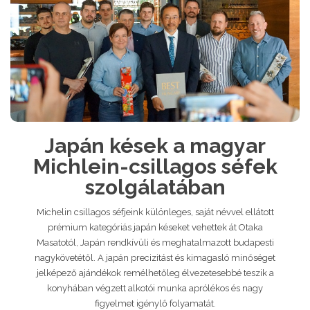
Japán kések a magyar
Michlein-csillagos séfek
szolgálatában
Michelin csillagos séfjeink különleges, saját névvel ellátott
prémium kategóriás japán késeket vehettek át Otaka
Masatotól, Japán rendkívüli és meghatalmazott budapesti
nagykövetétől. A japán precizitást és kimagasló minőséget
jelképező ajándékok remélhetőleg élvezetesebbé teszik a
konyhában végzett alkotói munka aprólékos és nagy
figyelmet igénylő folyamatát.