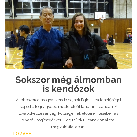
Sokszor még álmomban
is kendózok
A többszörös magyar kendó bajnok Egle Luca lehetőséget
kapott a legnagyobb mesterektől tanulni Japánban. A
továbbképzés anyagi költségeinek előteremtésében az
olvasók segítségét kéri. Segítsünk Lucának az álmai
megvalósításában.!
TOVÁBB...