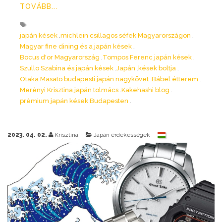
TOVÁBB...
japán kések
michlein csillagos séfek Magyarországon
Magyar fine dining és a japán kések
Bocus d'or Magyarország
Tompos Ferenc japán kések
Szullo Szabina és japán kések
Japán
kések boltja
Otaka Masato budapesti japán nagykövet
Bábel étterem
Merényi Krisztina japán tolmács
Kakehashi blog
prémium japán kések Budapesten
2023. 04. 02.
Krisztina
Japán érdekességek