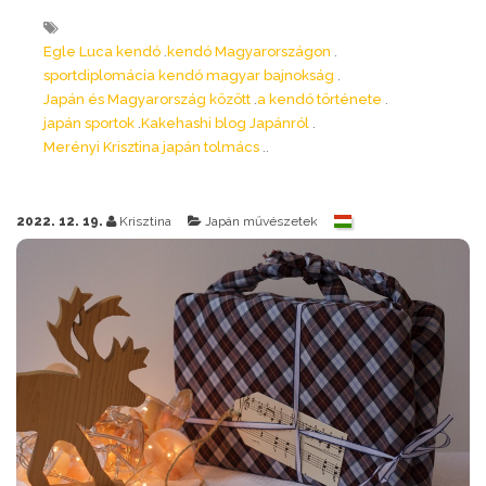
Egle Luca kendó
kendó Magyarországon
sportdiplomácia kendó magyar bajnokság
Japán és Magyarország között
a kendó története
japán sportok
Kakehashi blog Japánról
Merényi Krisztina japán tolmács
2022. 12. 19.
Krisztina
Japán művészetek