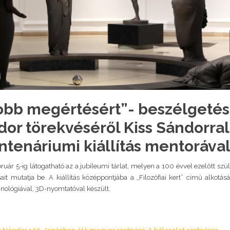
obb megértésért”- beszélgeté
or törekvéséről Kiss Sándorral
ntenáriumi kiállítás mentorával
uár 5-ig látogatható az a jubileumi tárlat, melyen a 100 évvel ezelőtt sz
it mutatja be. A kiállítás középpontjába a „Filozófiai kert” című alkotás
nológiával, 3D-nyomtatóval készült.