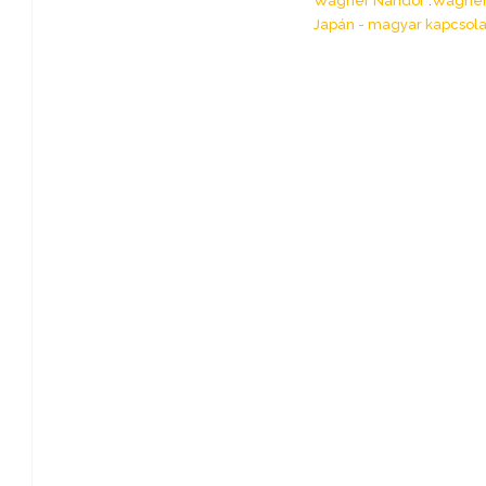
Wagner Nándor
Wagner
Japán - magyar kapcsola