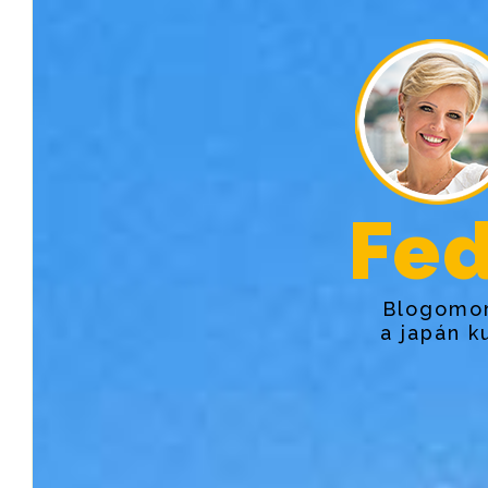
Fed
Blogomon
a japán k