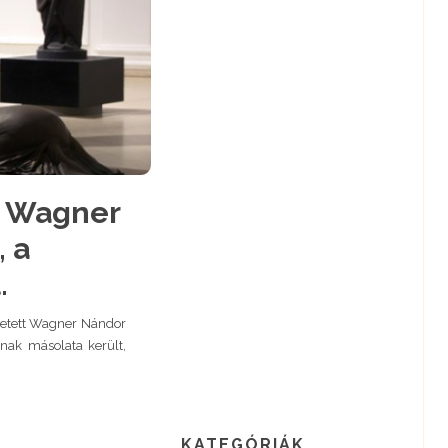
s Wagner
, a
.
ületett Wagner Nándor
ának másolata került,
KATEGÓRIÁK