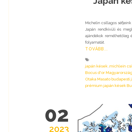
Japán ké
Michelin csillagos séfjein
Japán rendkívüli és megh
ajándékok remélhetőleg é
folyamatát.
TOVÁBB...
japán kések
michlein cs
Bocus d'or Magyarorszá
Otaka Masato budapesti 
prémium japán kések B
02
2023