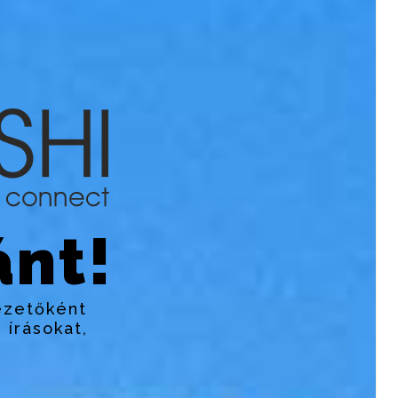
nt!
ezetőként
 írásokat,