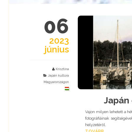
06
2023
június
Krisztina
Japán kultúra
Magyarországon
Japán 
Vajon milyen lehetett a h
fotográfiáinak segítségév
helyzetéről.
TOVÁBB...