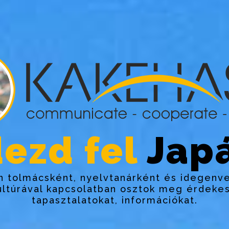
ezd fel
Japá
 tolmácsként, nyelvtanárként és idegenv
ultúrával kapcsolatban osztok meg érdekes
tapasztalatokat, információkat.