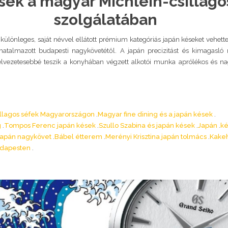
sek a magyar Michlein-csillago
szolgálatában
k különleges, saját névvel ellátott prémium kategóriás japán késeket vehett
atalmazott budapesti nagykövetétől. A japán precizitást és kimagasló
lvezetesebbé teszik a konyhában végzett alkotói munka aprólékos és na
illagos séfek Magyarországon
Magyar fine dining és a japán kések
g
Tompos Ferenc japán kések
Szullo Szabina és japán kések
Japán
ké
japán nagykövet
Bábel étterem
Merényi Krisztina japán tolmács
Kakeh
udapesten