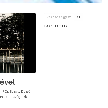
FACEBOOK
mével
jén? Dr. Bozóky Dezső
tunk az ország akkori