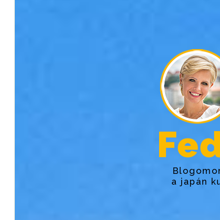
Fed
Blogomon
a japán k