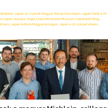
ókiállítás
Japán az Osztrák-Magyar Monarchia idején
Japán fotók a XX.
os Japán utazása
Hopp Ázsiai Művészeti Múzeum
Kakehashi blog
tolmács
japán kultúra Magyarországon
Japán a 20.század elején