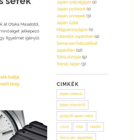
s séfek
Japán szépségipar
(1)
Japán szokások
(1)
Japán ünnepek
(3)
Japán üzlet
ek át Otaka Masatotól,
Magyarországon
(1)
 minőséget jelképező
Kalandok Japánban
(4)
gy figyelmet igénylő
Soma-san hátizsákkal
Japánban
(12)
Tokói olimpia
(9)
Trendi Japán
(3)
sek boltja
CIMKÉK
ashi blog
japán robotok
japán innováció
gyógyító japán robot
Lovot
Aibo
Qoobo
Soma san Japánban