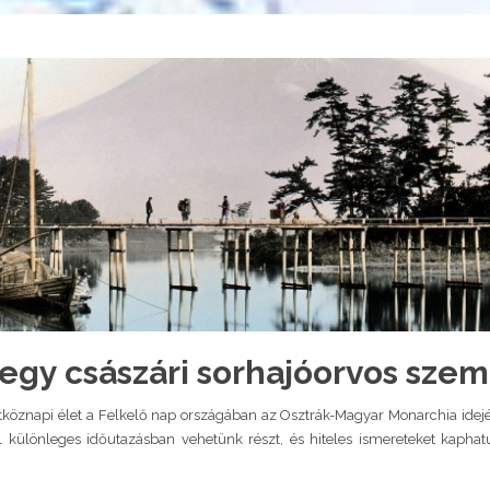
egy császári sorhajóorvos sze
étköznapi élet a Felkelő nap országában az Osztrák-Magyar Monarchia ide
el különleges időutazásban vehetünk részt, és hiteles ismereteket kapha