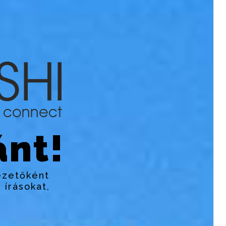
nt!
ezetőként
 írásokat,