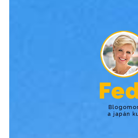
Fed
Blogomon
a japán k