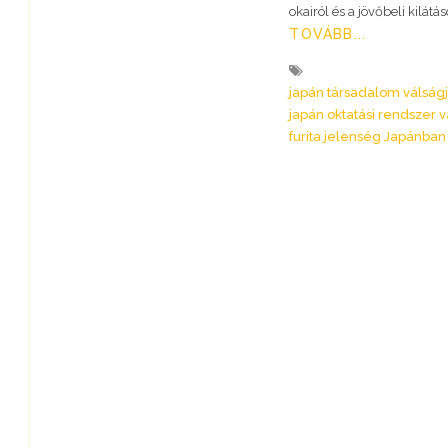
okairól és a jövőbeli kilátá
TOVÁBB...
japán társadalom válság
japán oktatási rendszer v
furita jelenség Japánban