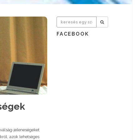
FACEBOOK
nségek
álság-jeleneségeket
król, azok lehetséges