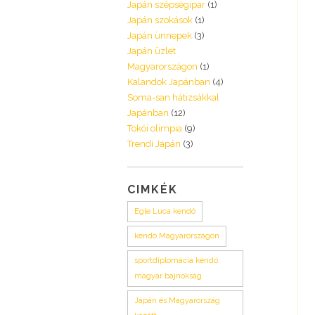
Japán szépségipar
(1)
Japán szokások
(1)
Japán ünnepek
(3)
Japán üzlet
Magyarországon
(1)
Kalandok Japánban
(4)
Soma-san hátizsákkal
Japánban
(12)
Tokói olimpia
(9)
Trendi Japán
(3)
CIMKÉK
Egle Luca kendó
kendó Magyarországon
sportdiplomácia kendó
magyar bajnokság
Japán és Magyarország