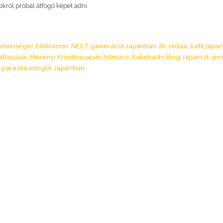
sokról próbál átfogó képet adni.
jelenségei
hikikomori
NEET generáció Japánban
Dr. Hidasi Judit jap
áltozásai
Merényi Krisztina japán tolmács
Kakehashi blog Japánról
iji
parazita szinglik Japánban