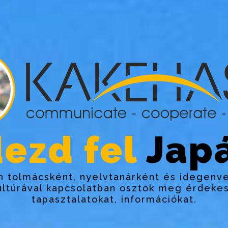
ezd fel
Japá
 tolmácsként, nyelvtanárként és idegenv
ultúrával kapcsolatban osztok meg érdekes
tapasztalatokat, információkat.