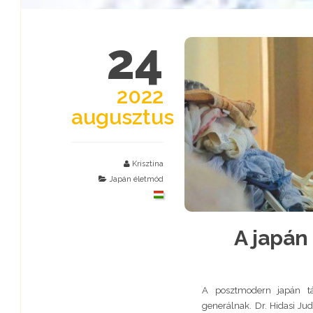
24
2022
augusztus
Krisztina
Japán életmód
A japán
A posztmodern japán tá
generálnak. Dr. Hidasi Ju