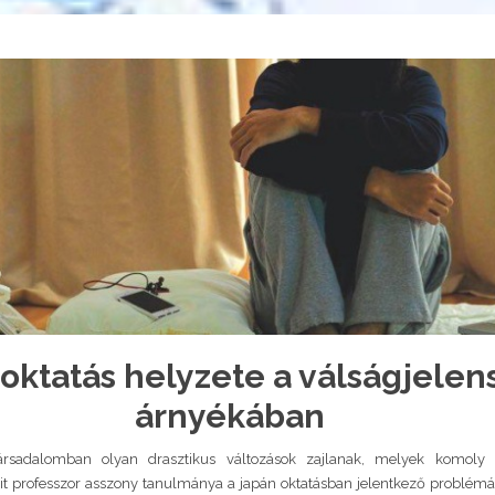
 oktatás helyzete a válságjele
árnyékában
rsadalomban olyan drasztikus változások zajlanak, melyek komoly v
dit professzor asszony tanulmánya a japán oktatásban jelentkező problémá