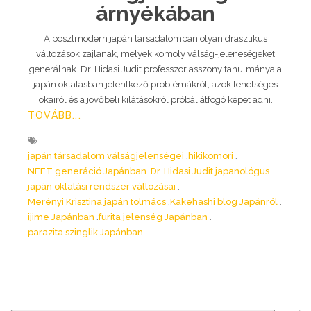
árnyékában
A posztmodern japán társadalomban olyan drasztikus
változások zajlanak, melyek komoly válság-jeleneségeket
generálnak. Dr. Hidasi Judit professzor asszony tanulmánya a
japán oktatásban jelentkező problémákról, azok lehetséges
okairól és a jövőbeli kilátásokról próbál átfogó képet adni.
TOVÁBB...
japán társadalom válságjelenségei
hikikomori
NEET generáció Japánban
Dr. Hidasi Judit japanológus
japán oktatási rendszer változásai
Merényi Krisztina japán tolmács
Kakehashi blog Japánról
ijime Japánban
furita jelenség Japánban
parazita szinglik Japánban