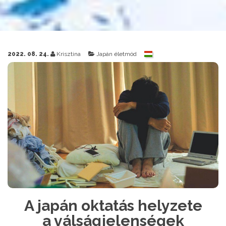
2022. 08. 24.
Krisztina
Japán életmód
A japán oktatás helyzete
a válságjelenségek