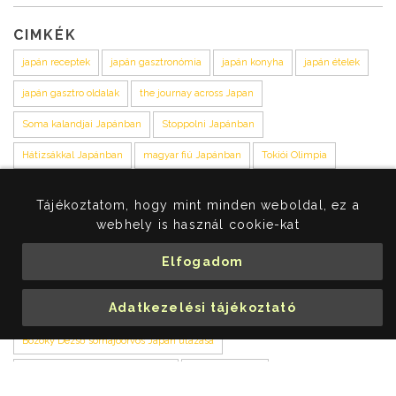
CIMKÉK
japán receptek
japán gasztronómia
japán konyha
japán ételek
japán gasztro oldalak
the journay across Japan
Soma kalandjai Japánban
Stoppolni Japánban
Hátizsákkal Japánban
magyar fiú Japánban
Tokiói Olimpia
Sütő József futó Japánban
Tokió 2020
Tájékoztatom, hogy mint minden weboldal, ez a
Magyar futólegenda Japánban
Tsuburaya
1964-es Tokiói Olimpia
webhely is használ cookie-kat
Bozóky kiállítás
Japán fotókiállítás
Elfogadom
Japán az Osztrák-Magyar Monarchia idején
Adatkezelési tájékoztató
Japán fotók a XX. százatd elejéről
Bozóky Dezső sorhajóorvos Japán utazása
Hopp Ázsiai Művészeti Múzeum
Kakehashi blog