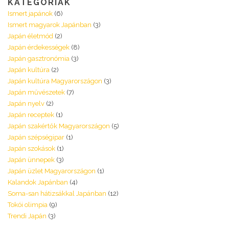
KATEGÓRIÁK
Ismert japánok
(6)
Ismert magyarok Japánban
(3)
Japán életmód
(2)
Japán érdekességek
(8)
Japán gasztronómia
(3)
Japán kultúra
(2)
Japán kultúra Magyarországon
(3)
Japán művészetek
(7)
Japán nyelv
(2)
Japán receptek
(1)
Japán szakértők Magyarországon
(5)
Japán szépségipar
(1)
Japán szokások
(1)
Japán ünnepek
(3)
Japán üzlet Magyarországon
(1)
Kalandok Japánban
(4)
Soma-san hátizsákkal Japánban
(12)
Tokói olimpia
(9)
Trendi Japán
(3)