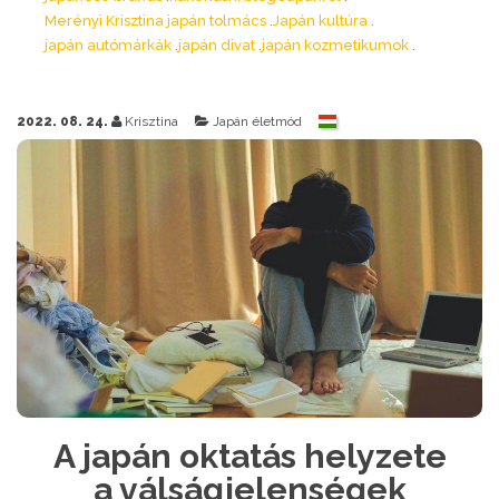
Merényi Krisztina japán tolmács
Japán kultúra
japán autómárkák
japán divat
japán kozmetikumok
2022. 08. 24.
Krisztina
Japán életmód
A japán oktatás helyzete
a válságjelenségek