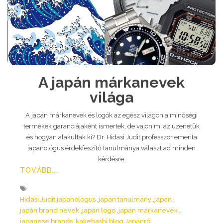
A japán márkanevek
világa
A japán márkanevek és logók az egész világon a minőségi
termékek garanciájaként ismertek, de vajon mi az üzenetük
és hogyan alakultak ki? Dr. Hidasi Judit professzor emerita
japanológus érdekfeszítő tanulmánya választ ad minden
kérdésre.
TOVÁBB...
Hidasi Judit japanológus
japán tanulmány
japán
japán brand nevek
japán logo
japán márkanevek
japanese brands
kakehashi blog Japánról