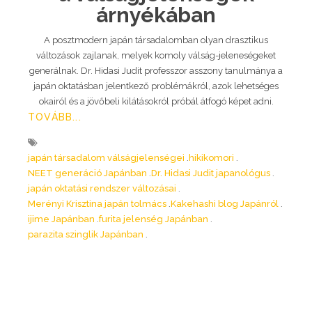
árnyékában
A posztmodern japán társadalomban olyan drasztikus
változások zajlanak, melyek komoly válság-jeleneségeket
generálnak. Dr. Hidasi Judit professzor asszony tanulmánya a
japán oktatásban jelentkező problémákról, azok lehetséges
okairól és a jövőbeli kilátásokról próbál átfogó képet adni.
TOVÁBB...
japán társadalom válságjelenségei
hikikomori
NEET generáció Japánban
Dr. Hidasi Judit japanológus
japán oktatási rendszer változásai
Merényi Krisztina japán tolmács
Kakehashi blog Japánról
ijime Japánban
furita jelenség Japánban
parazita szinglik Japánban