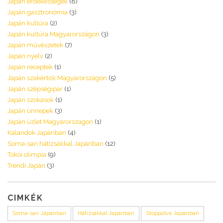
Japán érdekességek
(8)
Japán gasztronómia
(3)
Japán kultúra
(2)
Japán kultúra Magyarországon
(3)
Japán művészetek
(7)
Japán nyelv
(2)
Japán receptek
(1)
Japán szakértők Magyarországon
(5)
Japán szépségipar
(1)
Japán szokások
(1)
Japán ünnepek
(3)
Japán üzlet Magyarországon
(1)
Kalandok Japánban
(4)
Soma-san hátizsákkal Japánban
(12)
Tokói olimpia
(9)
Trendi Japán
(3)
CIMKÉK
Soma-san Japánban
Hátizsákkal Japánban
Stoppolva Japánban