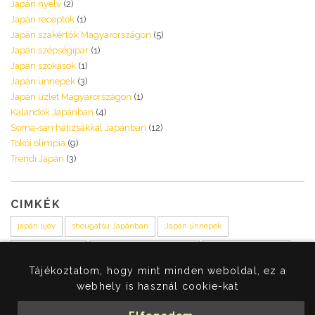
Japán nyelv
(2)
Japán receptek
(1)
Japán szakértők Magyarországon
(5)
Japán szépségipar
(1)
Japán szokások
(1)
Japán ünnepek
(3)
Japán üzlet Magyarországon
(1)
Kalandok Japánban
(4)
Soma-san hátizsákkal Japánban
(12)
Tokói olimpia
(9)
Trendi Japán
(3)
CIMKÉK
japán újév
shougatsu Japánban
Japán ünnepek
Japán szilveszter
Japán újévi hagyományok
japán újévi szokások
Tájékoztatom, hogy mint minden weboldal, ez a
Merényi Krisztina japán tolmács
Kakehashi japán blog
webhely is használ cookie-kat
Merényi Krisztina blogger
Japán
szórakozás
japán furcsaságok