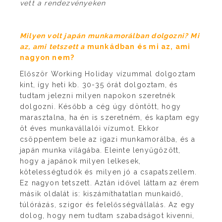
vett a rendezvényeken
Milyen volt japán munkamorálban dolgozni? Mi
az, ami tetszett a
munkádban és mi az, ami
nagyon nem?
Először Working Holiday vízummal dolgoztam
kint, így heti kb. 30-35 órát dolgoztam, és
tudtam jelezni milyen napokon szeretnék
dolgozni. Később a cég úgy döntött, hogy
marasztalna, ha én is szeretném, és kaptam egy
öt éves munkavállalói vízumot. Ekkor
csöppentem bele az igazi munkamorálba, és a
japán munka világába. Eleinte lenyűgözött,
hogy a japánok milyen lelkesek,
kötelességtudók és milyen jó a csapatszellem.
Ez nagyon tetszett. Aztán idővel láttam az érem
másik oldalát is: kiszámíthatatlan munkaidő,
túlórázás, szigor és felelősségvállalás. Az egy
dolog, hogy nem tudtam szabadságot kivenni,