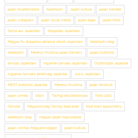
japán divattervezők
Kakehashi
Japán kultúra
japán trendek
japán instagram
japán social média
japán tájak
japán fotók
Soma san Japánban
Stoppolás Japánban
Magyar fiú stoppolva sátrazva utazik Japánban
Kakehashi blog
kakehashi
Merényi Krisztina japán tolmács,
japán ösztöndíj
tanulás Japánban
Ingyenes tanulás Japánban
Ösztöndíjak Japánba
Ingyenes tanulási lehetőség Japánba
Julcsi Japánban
MEXT ösztöndíj Japánba
Merényi Krisztina
japán fesztivál
japán ünnep
Obon,
Tochigi edzőtáborozás
Tokió 2020
Olimpia
Magyarország-Tochigi kapcsolat
Host town egyezmény
kakehashi blog
magyar-japán kapcsolatok
japán színház Magyarországon
japán kultúra