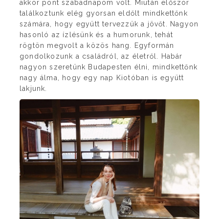
akkor pont szabadnapom volt. Miután először
találkoztunk elég gyorsan eldőlt mindkettőnk
számára, hogy együtt tervezzük a jövőt. Nagyon
hasonló az ízlésünk és a humorunk, tehát
rögtön megvolt a közös hang. Egyformán
gondolkozunk a családról, az életről. Habár
nagyon szeretünk Budapesten élni, mindkettőnk
nagy álma, hogy egy nap Kiotóban is együtt
lakjunk.