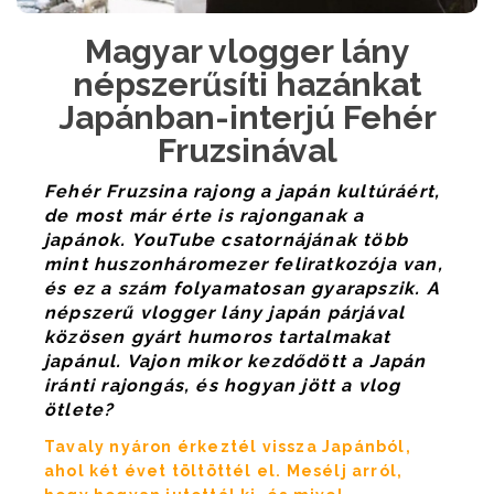
Magyar vlogger lány
népszerűsíti hazánkat
Japánban-interjú Fehér
Fruzsinával
Fehér Fruzsina rajong a japán kultúráért,
de most már érte is rajonganak a
japánok. YouTube csatornájának több
mint huszonháromezer feliratkozója van,
és ez a szám folyamatosan gyarapszik. A
népszerű vlogger lány japán párjával
közösen gyárt humoros tartalmakat
japánul. Vajon mikor kezdődött a Japán
iránti rajongás, és hogyan jött a vlog
ötlete?
Tavaly nyáron érkeztél vissza Japánból,
ahol két évet töltöttél el. Mesélj arról,