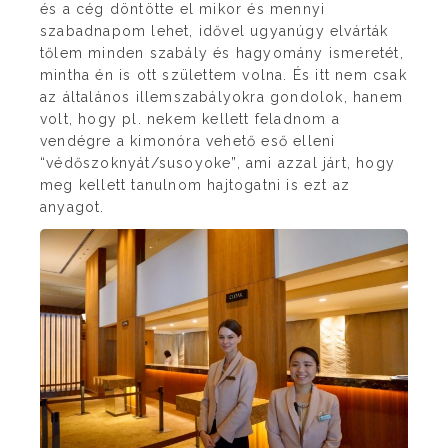
és a cég döntötte el mikor és mennyi
szabadnapom lehet, idővel ugyanúgy elvárták
tőlem minden szabály és hagyomány ismeretét,
mintha én is ott születtem volna. És itt nem csak
az általános illemszabályokra gondolok, hanem
volt, hogy pl. nekem kellett feladnom a
vendégre a kimonóra vehető eső elleni
“védőszoknyát/susoyoke”, ami azzal járt, hogy
meg kellett tanulnom hajtogatni is ezt az
anyagot.