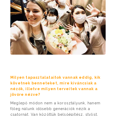
Milyen tapasztalataitok vannak eddig, kik
követnek benneteket, mire kíváncsiak a
nézők, illetve milyen terveitek vannak a
jövőre nézve?
Meglepő módon nem a korosztályunk, hanem
főleg nálunk idősebb generációk nézik a
csatornát. Van közöttük belsőépítész, stylist,