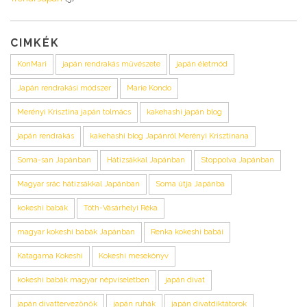
CIMKÉK
KonMari
japán rendrakás művészete
japán életmód
Japán rendrakási módszer
Marie Kondo
Merényi Krisztina japán tolmács
kakehashi japán blog
japán rendrakás
kakehashi blog Japánról Merényi Krisztinana
Soma-san Japánban
Hátizsákkal Japánban
Stoppolva Japánban
Magyar srác hátizsákkal Japánban
Soma útja Japánba
kokeshi babák
Tóth-Vásárhelyi Réka
magyar kokeshi babák Japánban
Renka kokeshi babái
Katagama Kokeshi
Kokeshi mesekönyv
kokeshi babák magyar népviseletben
japán divat
japán divattervezőnők
japán ruhák
japán divatdiktátorok