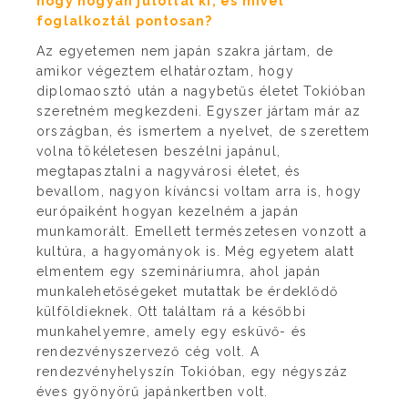
hogy hogyan jutottál ki, és mivel
foglalkoztál pontosan?
Az egyetemen nem japán szakra jártam, de
amikor végeztem elhatároztam, hogy
diplomaosztó után a nagybetűs életet Tokióban
szeretném megkezdeni. Egyszer jártam már az
országban, és ismertem a nyelvet, de szerettem
volna tökéletesen beszélni japánul,
megtapasztalni a nagyvárosi életet, és
bevallom, nagyon kíváncsi voltam arra is, hogy
európaiként hogyan kezelném a japán
munkamorált. Emellett természetesen vonzott a
kultúra, a hagyományok is. Még egyetem alatt
elmentem egy szemináriumra, ahol japán
munkalehetőségeket mutattak be érdeklődő
külföldieknek. Ott találtam rá a későbbi
munkahelyemre, amely egy esküvő- és
rendezvényszervező cég volt. A
rendezvényhelyszín Tokióban, egy négyszáz
éves gyönyörű japánkertben volt.