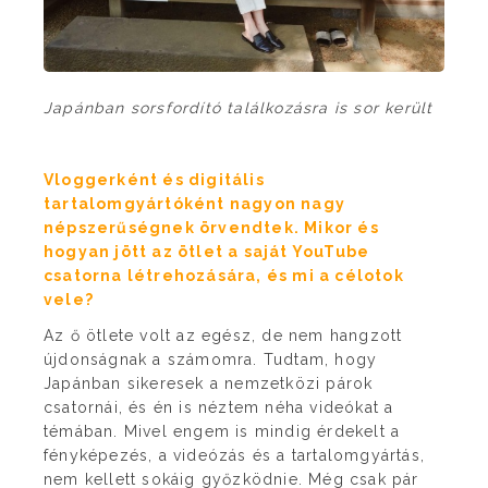
Japánban sorsfordító találkozásra is sor került
Vloggerként és digitális
tartalomgyártóként nagyon nagy
népszerűségnek örvendtek. Mikor és
hogyan jött az ötlet a saját YouTube
csatorna létrehozására, és mi a célotok
vele?
Az ő ötlete volt az egész, de nem hangzott
újdonságnak a számomra. Tudtam, hogy
Japánban sikeresek a nemzetközi párok
csatornái, és én is néztem néha videókat a
témában. Mivel engem is mindig érdekelt a
fényképezés, a videózás és a tartalomgyártás,
nem kellett sokáig győzködnie. Még csak pár