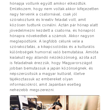
hónapja voltunk együtt amikor elkezdtük.
Emlékszem, hogy nem voltak akkor kifejezetten
nagy terveink a csatornával, csak jól
szórakoztunk és kreatív feladat volt, amit
közösen tudtunk csinálni. Aztán pár hónap alatt
jövedelmezni kezdett a csatorna, és hónapról
hónapra növekedtek a számok. Akkor nagyon
meglepődtünk. A legfőbb célunk vele a
szórakoztatás, a kikapcsolódás és a kulturális
különbségek humorral való bemutatása. Amióta
kialakult egy állandó nézőközönség, azóta azt
is feladatnak érezzük, hogy Magyarországot
jobban bemutassuk a japán közönségnek, és
népszerűsítsük a magyar kultúrát, illetve
tájékoztassuk az embereket olyan
információkról, amit Japánban esetleg
nehezebb megszerezni.