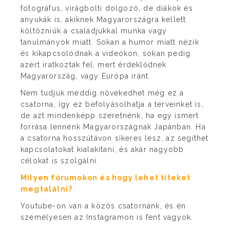
fotográfus, virágbolti dolgozó, de diákok és
anyukák is, akiknek Magyarországra kellett
költözniük a családjukkal munka vagy
tanulmányok miatt. Sokan a humor miatt nézik
és kikapcsolódnak a videókon, sokan pedig
azért iratkoztak fel, mert érdeklődnek
Magyarország, vagy Európa iránt.
Nem tudjuk meddig növekedhet még ez a
csatorna, így ez befolyásolhatja a terveinket is,
de azt mindenképp szeretnénk, ha egy ismert
forrása lennénk Magyarországnak Japánban. Ha
a csatorna hosszútávon sikeres lesz, az segíthet
kapcsolatokat kialakítani, és akár nagyobb
célokat is szolgálni.
Milyen fórumokon és hogy lehet titeket
megtalálni?
Youtube-on van a közös csatornánk, és én
személyesen az Instagramon is fent vagyok.