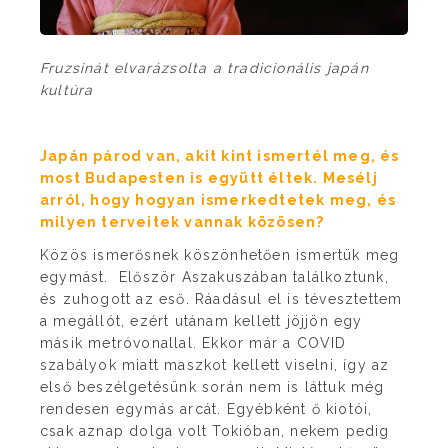
Fruzsinát elvarázsolta a tradicionális japán
kultúra
Japán párod van, akit kint ismertél meg, és
most Budapesten is együtt éltek. Mesélj
arról, hogy hogyan ismerkedtetek meg, és
milyen terveitek vannak közösen?
Közös ismerősnek köszönhetően ismertük meg
egymást. Először Aszakuszában találkoztunk,
és zuhogott az eső. Ráadásul el is tévesztettem
a megállót, ezért utánam kellett jöjjön egy
másik metróvonallal. Ekkor már a COVID
szabályok miatt maszkot kellett viselni, így az
első beszélgetésünk során nem is láttuk még
rendesen egymás arcát. Egyébként ő kiotói,
csak aznap dolga volt Tokióban, nekem pedig