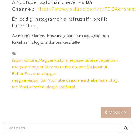
A YouTube csatornánk neve:
FEIDA
Channel:
https://www.youtube.com/c/FEIDAchanne
Én pedig Instagramon a
@fruzsifr
profilt
használom.
Az interjút Merényi Krisztina japán tolmács, újságíró, a
Kakehashi blog tulajdonosa készítette.
japán kultúra
Magyar kultúra népszerűsítése Japánban
magyar vlogger lány YouTube csatornája japánul
Fehér Fruzsina vlogger
magyar-japán pár YouTube csatornája
Kakehashi blog
Merényi Krisztina blogja Japánról
VISSZA