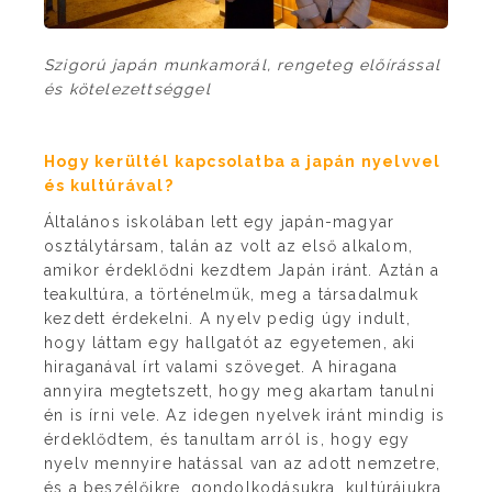
Szigorú japán munkamorál, rengeteg előírással
és kötelezettséggel
Hogy kerültél kapcsolatba a japán nyelvvel
és kultúrával?
Általános iskolában lett egy japán-magyar
osztálytársam, talán az volt az első alkalom,
amikor érdeklődni kezdtem Japán iránt. Aztán a
teakultúra, a történelmük, meg a társadalmuk
kezdett érdekelni. A nyelv pedig úgy indult,
hogy láttam egy hallgatót az egyetemen, aki
hiraganával írt valami szöveget. A hiragana
annyira megtetszett, hogy meg akartam tanulni
én is írni vele. Az idegen nyelvek iránt mindig is
érdeklődtem, és tanultam arról is, hogy egy
nyelv mennyire hatással van az adott nemzetre,
és a beszélőikre, gondolkodásukra, kultúrájukra.