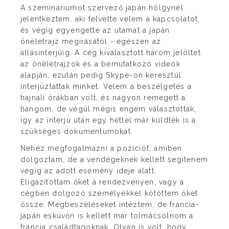
A szemináriumot szervező japán hölgynél
jelentkeztem, aki felvette velem a kapcsolatot,
és végig egyengette az utamat a japán
önéletrajz megírásától - egészen az
állásinterjúig. A cég kiválasztott három jelöltet
az önéletrajzok és a bemutatkozó videók
alapján, ezután pedig Skype-on keresztül
interjúztattak minket. Velem a beszélgetés a
hajnali órákban volt, és nagyon remegett a
hangom, de végül mégis engem választottak,
igy az interjú után egy héttel már küldték is a
szükséges dokumentumokat.
Nehéz megfogalmazni a pozíciót, amiben
dolgoztam, de a vendégeknek kellett segítenem
végig az adott esemény ideje alatt.
Eligazítottam őket a rendezvényen, vagy a
cégben dolgozó személyekkel kötöttem őket
össze. Megbeszéléseket intéztem, de francia-
japán esküvőn is kellett már tolmácsolnom a
francia családtagoknak. Olyan is volt, hogy