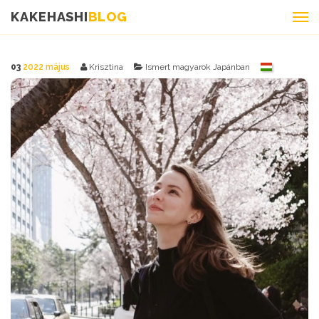
KAKEHASHI
BLOG
03
2022 május
Krisztina
Ismert magyarok Japánban