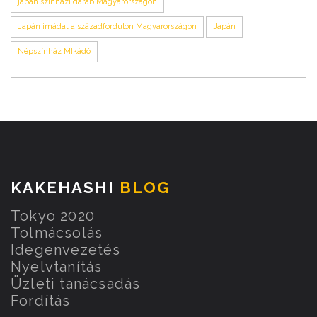
japán színházi darab Magyarországon
Japán imádat a századfordulón Magyarországon
Japán
Népszínház MIkádó
KAKEHASHI
BLOG
Tokyo 2020
Tolmácsolás
Idegenvezetés
Nyelvtanítás
Üzleti tanácsadás
Fordítás