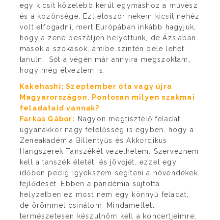
egy kicsit közelebb kerül egymáshoz a művész
és a közönsége. Ezt először nekem kicsit nehéz
volt elfogadni, mert Európában inkább hagyjuk,
hogy a zene beszéljen helyettünk, de Ázsiában
mások a szokások, amibe szintén bele lehet
tanulni. Sőt a végén már annyira megszoktam,
hogy még élveztem is.
Kakehashi: Szeptember óta vagy újra
Magyarországon. Pontosan milyen szakmai
feladataid vannak?
Farkas Gábor:
Nagyon megtisztelő feladat,
ugyanakkor nagy felelősség is egyben, hogy a
Zeneakadémia Billentyűs és Akkordikus
Hangszerek Tanszékét vezethetem. Szerveznem
kell a tanszék életét, és jövőjét, ezzel egy
időben pedig igyekszem segíteni a növendékek
fejlődését. Ebben a pandémia sújtotta
helyzetben ez most nem egy könnyű feladat,
de örömmel csinálom. Mindamellett
természetesen készülnöm kell a koncertjeimre,