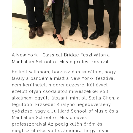
A
New York-i Classical Bridge Fesztiválon a
Manhattan School of Music professzoraival.
Be kell vallanom, borzasztóan sajnálom, hogy
tavaly a pandémia miatt a New York-i fesztivál
nem kerülhetett megrendezésre. Két évvel
ezelőtt olyan csodálatos művészekkel volt
alkalmam együtt játszani, mint pl. Stella Chen, a
legutóbbi Erzsébet Királynő hegedűverseny
győztese, vagy a Juilliard School of Music és a
Manhattan School of Music neves
professzoraival.Az pedig külön öröm és
megtiszteltetés volt számomra, hogy olyan