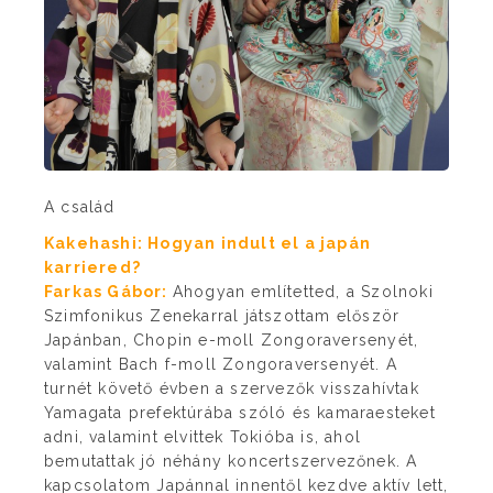
A család
Kakehashi: Hogyan indult el a japán
karriered?
Farkas Gábor:
Ahogyan említetted, a Szolnoki
Szimfonikus Zenekarral játszottam először
Japánban, Chopin e-moll Zongoraversenyét,
valamint Bach f-moll Zongoraversenyét. A
turnét követő évben a szervezők visszahívtak
Yamagata prefektúrába szóló és kamaraesteket
adni, valamint elvittek Tokióba is, ahol
bemutattak jó néhány koncertszervezőnek. A
kapcsolatom Japánnal innentől kezdve aktív lett,