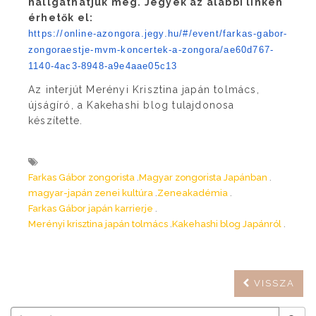
hallgathatjuk meg. Jegyek az alábbi linken
érhetők el:
https://online-azongora.jegy.
hu/#/event/farkas-gabor-
zongoraestje-mvm-koncertek-a-
zongora/ae60d767-
1140-4ac3-
8948-a9e4aae05c13
Az interjút Merényi Krisztina japán tolmács,
újságíró, a Kakehashi blog tulajdonosa
készítette.
Farkas Gábor zongorista
Magyar zongorista Japánban
magyar-japán zenei kultúra
Zeneakadémia
Farkas Gábor japán karrierje
Merényi krisztina japán tolmács
Kakehashi blog Japánról
VISSZA