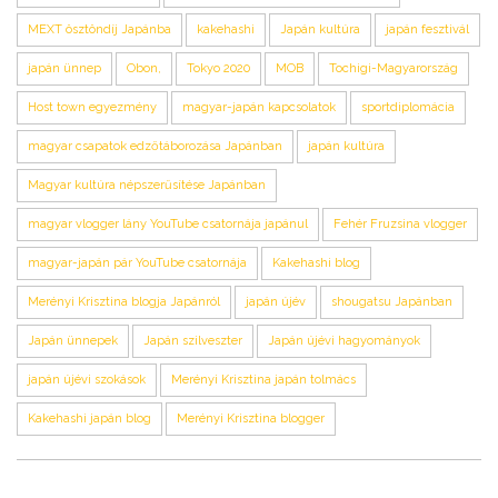
MEXT ösztöndíj Japánba
kakehashi
Japán kultúra
japán fesztivál
japán ünnep
Obon,
Tokyo 2020
MOB
Tochigi-Magyarország
Host town egyezmény
magyar-japán kapcsolatok
sportdiplomácia
magyar csapatok edzőtáborozása Japánban
japán kultúra
Magyar kultúra népszerűsítése Japánban
magyar vlogger lány YouTube csatornája japánul
Fehér Fruzsina vlogger
magyar-japán pár YouTube csatornája
Kakehashi blog
Merényi Krisztina blogja Japánról
japán újév
shougatsu Japánban
Japán ünnepek
Japán szilveszter
Japán újévi hagyományok
japán újévi szokások
Merényi Krisztina japán tolmács
Kakehashi japán blog
Merényi Krisztina blogger