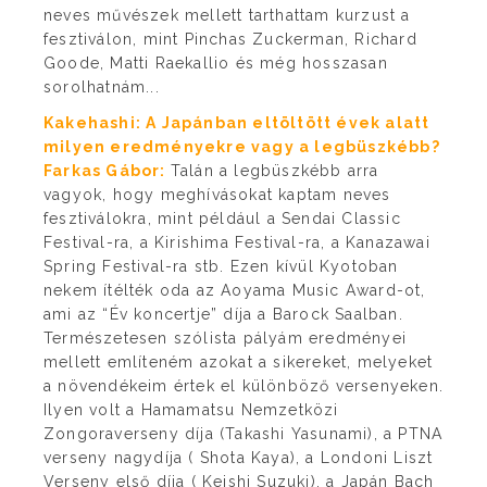
neves művészek mellett tarthattam kurzust a
fesztiválon, mint Pinchas Zuckerman, Richard
Goode, Matti Raekallio és még hosszasan
sorolhatnám...
Kakehashi: A Japánban eltöltött évek alatt
milyen eredményekre vagy a legbüszkébb?
Farkas Gábor:
Talán a legbüszkébb arra
vagyok, hogy meghívásokat kaptam neves
fesztiválokra, mint például a Sendai Classic
Festival-ra, a Kirishima Festival-ra, a Kanazawai
Spring Festival-ra stb. Ezen kívül Kyotoban
nekem ítélték oda az Aoyama Music Award-ot,
ami az “Év koncertje” díja a Barock Saalban.
Természetesen szólista pályám eredményei
mellett említeném azokat a sikereket, melyeket
a növendékeim értek el különböző versenyeken.
Ilyen volt a Hamamatsu Nemzetközi
Zongoraverseny díja (Takashi Yasunami), a PTNA
verseny nagydíja ( Shota Kaya), a Londoni Liszt
Verseny első díja ( Keishi Suzuki), a Japán Bach