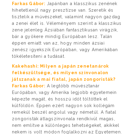
Farkas Gábor:
Japánban a klasszikus zenének
hihetetlenül nagy presztízse van. Szeretik és
tisztelik a művészeket, valamint nagyon gazdag
a zenei élet is. Véleményem szerint a klasszikus
zene jelenleg Ázsiában fantasztikusan virágzik,
bár a gyökere mindig Európában lesz. Talán
éppen emiatt van az, hogy minden ázsiai
zenész igyekszik Európában, vagy Amerikában
tökéletesíteni a tudását.
Kakehashi: Milyen a japán zenetanárok
felkészültsége, és milyen színvonalon
játszanak a mai fiatal, japán zongoristák?
Farkas Gábor:
A legtöbb művésztanár
Európában, vagy Amerika legjobb egyetemein
képezte magát, és hosszú időt töltöttek el
külföldön. Éppen ezért nagyon sok kollégám
remekül beszél angolul vagy németül. A fiatal
zongoristák átlagszínvonala rendkívül magas,
nem említve a különleges tehetségeket, akikkel
nekem is volt módon foglalkozni az Egyetemen.