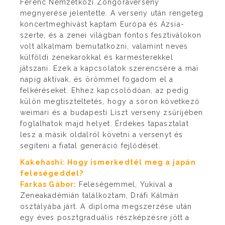
Ferenc Nemzetközi Zongoraverseny
megnyerése jelentette. A verseny után rengeteg
koncertmeghívást kaptam Európa és Ázsia-
szerte, és a zenei világban fontos fesztiválokon
volt alkalmam bemutatkozni, valamint neves
külföldi zenekarokkal és karmesterekkel
játszani. Ezek a kapcsolatok szerencsére a mai
napig aktívak, és örömmel fogadom el a
felkéréseket. Ehhez kapcsolódóan, az pedig
külön megtiszteltetés, hogy a soron következő
weimari és a budapesti Liszt verseny zsűrijében
foglalhatok majd helyet. Érdekes tapasztalat
lesz a másik oldalról követni a versenyt és
segíteni a fiatal generáció fejlődését.
Kakehashi: Hogy ismerkedtél meg a japán
feleségeddel?
Farkas Gábor:
Feleségemmel, Yukival a
Zeneakadémián találkoztam, Dráfi Kálmán
osztályába járt. A diploma megszerzése után
egy éves posztgraduális részképzésre jött a