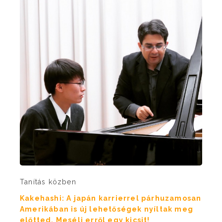
Tanítás közben
Kakehashi: A japán karrierrel párhuzamosan
Amerikában is új lehetőségek nyíltak meg
előtted. Mesélj erről egy kicsit!