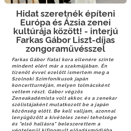
Hidat szeretnék építeni
Európa és Ázsia zenei
kultúrája között! - interjú
Farkas Gábor Liszt-díjas
zongoraművésszel
Farkas Gábor fiatal kora ellenére szinte
mindent elért már a szakmájában. Én
tizenöt évvel ezelőtt ismertem meg a
Szolnoki Szimfonikusok japán
koncertturnéján, melyen tolmácsként
vettem részt. Gábor végzős
Zeneakadémista volt akkor, és a zenekar
szólistájaként mutatkozott be a japán
közönség előtt. Be kell valljam, azonnal
lenyűgözött a kivételes zenei tehetsége
és "első hallásra" beleszerettem a
végtelenül kifinomult előadásmódjába.