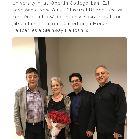
University-n, az Oberlin College-ban. Ezt
követően a New York-i Classical Bridge Festival
keretén belül további meghívásokra került sor,
játszottam a Lincoln Centerben, a Merkin
Hallban és a Steinway Hallban is.