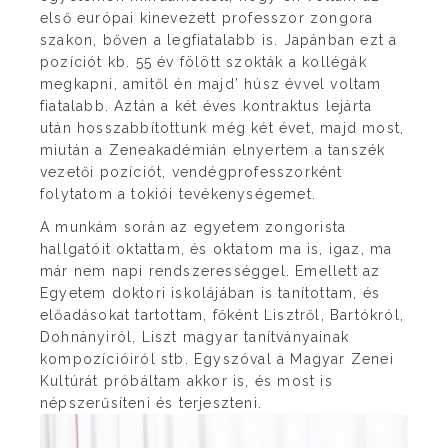
első európai kinevezett professzor zongora
szakon, bőven a legfiatalabb is. Japánban ezt a
pozíciót kb. 55 év fölött szokták a kollégák
megkapni, amitől én majd’ húsz évvel voltam
fiatalabb. Aztán a két éves kontraktus lejárta
után hosszabbítottunk még két évet, majd most,
miután a Zeneakadémián elnyertem a tanszék
vezetői pozíciót, vendégprofesszorként
folytatom a tokiói tevékenységemet.
A munkám során az egyetem zongorista
hallgatóit oktattam, és oktatom ma is, igaz, ma
már nem napi rendszerességgel. Emellett az
Egyetem doktori iskolájában is tanítottam, és
előadásokat tartottam, főként Lisztről, Bartókról,
Dohnányiról, Liszt magyar tanítványainak
kompozícióiról stb. Egyszóval a Magyar Zenei
Kultúrát próbáltam akkor is, és most is
népszerűsíteni és terjeszteni.