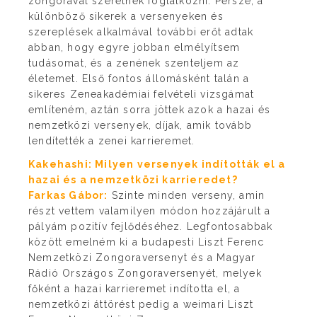
zongorával szeretnék foglalkozni. Persze, a
különböző sikerek a versenyeken és
szereplések alkalmával további erőt adtak
abban, hogy egyre jobban elmélyítsem
tudásomat, és a zenének szenteljem az
életemet. Első fontos állomásként talán a
sikeres Zeneakadémiai felvételi vizsgámat
említeném, aztán sorra jöttek azok a hazai és
nemzetközi versenyek, díjak, amik tovább
lendítették a zenei karrieremet.
Kakehashi:
Milyen versenyek indították el a
hazai és a nemzetközi karrieredet?
Farkas Gábor:
Szinte minden verseny, amin
részt vettem valamilyen módon hozzájárult a
pályám pozitív fejlődéséhez. Legfontosabbak
között emelném ki a budapesti Liszt Ferenc
Nemzetközi Zongoraversenyt és a Magyar
Rádió Országos Zongoraversenyét, melyek
főként a hazai karrieremet indította el, a
nemzetközi áttörést pedig a weimari Liszt