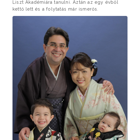
Liszt Akadémiára tanulni. Aztán az egy évből
kettő lett és a folytatás már ismerős.