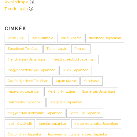
Tokói olimpia
(9)
Trendi Japán
(3)
CIMKÉK
Tokió 2020
Tokiói olimpia
Tokió Skytree
streetfood Japánban
Streetfood Tokióban
Trendi Japán
Rika san
Trendi ételek Japánban
Trendi streetfood Japánban
magyar ösztöndíjas Japánban
Julcsi Japánban
Ösztöndíjasként Tokióban
Japán utazás
Kakehashi
magyarok Japánban
Merényi Krisztina
Soma-san Japánban
Hátizsákkal Japánban
Stoppolva Japánban
Magyar srác hátizsákkal Japánban
Soma útja Japánba
japán ösztöndíj
tanulás Japánban
Ingyenes tanulás Japánban
Ösztöndíjak Japánba
Ingyenes tanulási lehetőség Japánba