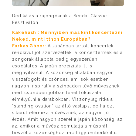
Dedikálás a rajongóknak a Sendai Classic
Fesztiválon
Kakehashi: Mennyiben más kint koncertezni
Neked, mint itthon Európában?
F
arkas Gábor:
A Japánban tartott koncertek
rendkívül jól szervezettek, a koncerttermek és a
zongorák állapota pedig egyszerűen
csodálatos. A japán precizitás itt is
megnyilvánul. A közönség általában nagyon
visszafogott és csöndes, ami sok esetben
nagyon inspiratív a színpadon lévő művésznek,
mert csöndben jobban lehet fókuszálni,
elmélyülni a darabokban. Viszonylag ritka a
“standing ovation” az álló vastaps, de ha ezt
sikerül elérnie a művésznek, az nagyon jó
érzés. Amit nagyon szeret a japán közönség, az
az, amikor a művész bemutatja a műsorát,
beszél a közönséghez, mert így emberként is