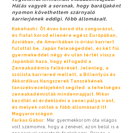
Hálás vagyok a sorsnak, hogy barátjaként
nyomon követhettem szárnyaló
karrierjének eddigi, főbb állomásait.
Kakehashi: Öt éves korod óta zongorázol,
és fiatal korod ellenére egész Európában,
Ázsiában, de Amerikában is óriási karriert
futottál be. Japán feleségeddel, és két fiú
gyermekeddel négy év után tértél vissza
Japánból haza, hogy elfogadd a
Zeneakadémia felkérését. Jelenleg, a
szólista karriered mellett, a Billentyűs és
Akkordikus Hangszerek Tanszékének
tanszékvezetőjeként segíted a tehetséges
zeneakadémisták mindennapjait. Mikor
kezdtél el érdeklődni a zenei pálya iránt,
és melyek voltak a főbb állomásaid itt
Magyarországon
Farkas Gábor:
Már gyermekkorom óta világos
volt számomra, hogy a zenével, azon belül is a