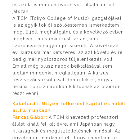
és azóta is minden évben volt alkalmam ott
játszani.
A TCM (Tokyo College of Music) igazgatójával
is az egyik tokiói szólóestemen ismerkedtem
meg. Eljött meghallgatni, és a következő évben
meghívott mesterkurzust tartani, ami
szerencsére nagyon jól sikerült. A következő
évi kurzusra már kétszeres, az azt követő évire
pedig már nyolcszoros túljelentkezés volt.
Emiatt még plusz napok beiktatásával sem
tudtam mindenkit meghallgatni. A kurzus
résztvevői sorsolással döntötték el, hogy a
felkínált plusz napokon kik tudnak az óráimon
részt venni.
Kakehashi: Milyen felkérést kaptál és miből
állt a munkád?
Farkas Gábor:
A TCM kinevezett professzori
állást kínált fel két évre, ami Japánban nagy
ritkaságnak és megtiszteltetésnek minősül. Az
egyetemen mindamellett, hogy én voltam az