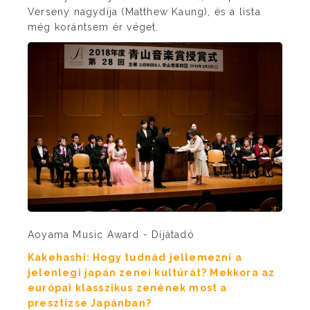
Verseny nagydíja (Matthew Kaung), és a lista
még korántsem ér véget.
Aoyama Music Award - Díjátadó
Kakehashi: Hogy tudnád jellemezni a
jelenlegi japán zenei kultúrát? Mekkora az
európai klasszikus zenének most a
presztízse Japánban?