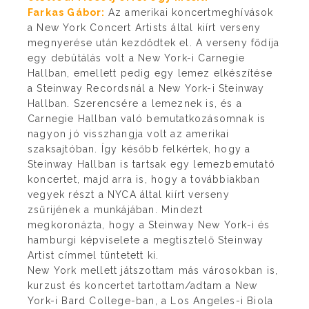
Farkas Gábor:
Az amerikai koncertmeghívások
a New York Concert Artists által kiírt verseny
megnyerése után kezdődtek el. A verseny fődíja
egy debütálás volt a New York-i Carnegie
Hallban, emellett pedig egy lemez elkészítése
a Steinway Recordsnál a New York-i Steinway
Hallban. Szerencsére a lemeznek is, és a
Carnegie Hallban való bemutatkozásomnak is
nagyon jó visszhangja volt az amerikai
szaksajtóban. Így később felkértek, hogy a
Steinway Hallban is tartsak egy lemezbemutató
koncertet, majd arra is, hogy a továbbiakban
vegyek részt a NYCA által kiírt verseny
zsűrijének a munkájában. Mindezt
megkoronázta, hogy a Steinway New York-i és
hamburgi képviselete a megtisztelő Steinway
Artist címmel tüntetett ki.
New York mellett játszottam más városokban is,
kurzust és koncertet tartottam/adtam a New
York-i Bard College-ban, a Los Angeles-i Biola