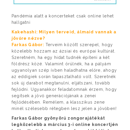
Pandémia alatt a koncerteket csak online lehet
hallgatni
Kakehashi: Milyen terveid, álmaid vannak a
jövőre nézve?
Farkas Gábor:
Terveim között szerepel, hogy
közelebb hozzam az ázsiai és európai kultúrát.
Szeretném, ha egy hidat tudnék építeni a két
földrész közé. Valamint örülnék, ha a pályám
ugyanolyan szép ívben haladhatna előre, ahogy
az eddigiek során tapasztalható volt. Szeretnék
sok új darabot megtanulni, eljátszani, tovább
fejlődni. Ugyanakkor feladatomnak érzem, hogy
segítsek a jövő generációjának a zenei
fejlődésében. Remélem, a klasszikus zene
minél szélesebb rétegben lesz jelen a jövőben!
Farkas Gábor gyönyörű zongorajátékát
legközelebb a március 3-i online koncertjén