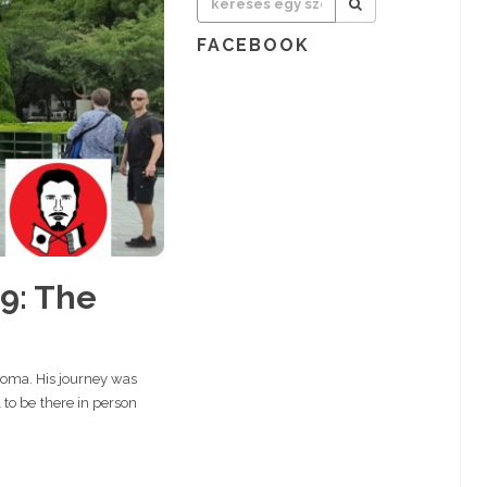
FACEBOOK
9: The
 Soma. His journey was
 to be there in person