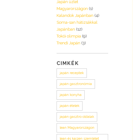
Japán üzlet
Magyarországon
(1)
Kalandok Japánban
(4)
Soma-san hátizsákkal
Japánban
(12)
Tokói olimpia
(9)
Trendi Japán
(3)
CIMKÉK
japán receptek
japán gasztronómia
japán konyha
japán ételek
japán gasztro oldalak
lean Magyarországon
lean és kaizen szemlélet