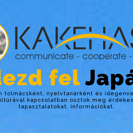
ezd fel
Japá
 tolmácsként, nyelvtanárként és idegenv
ultúrával kapcsolatban osztok meg érdekes
tapasztalatokat, információkat.