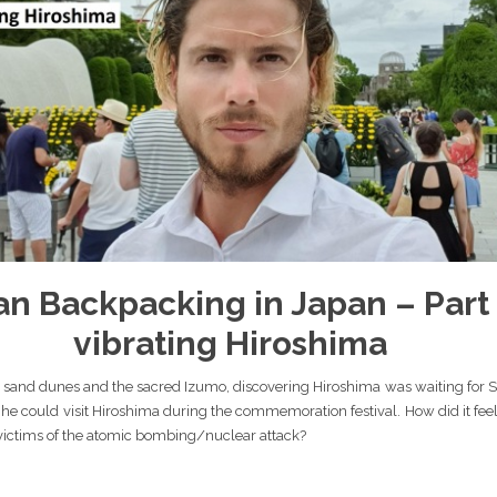
n Backpacking in Japan – Part 
vibrating Hiroshima
h its sand dunes and the sacred Izumo, discovering Hiroshima was waiting for
he could visit Hiroshima during the commemoration festival. How did it feel
ictims of the atomic bombing/nuclear attack?