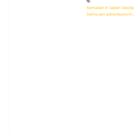
Somasan in Japan
backp
Soma san adventures in