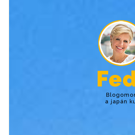
Fed
Blogomon
a japán k