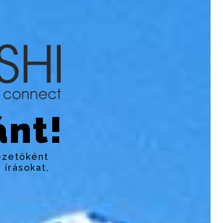
nt!
ezetőként
 írásokat,