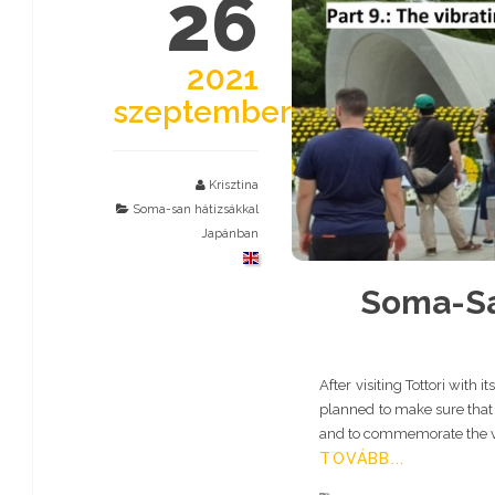
26
2021
szeptember
Krisztina
Soma-san hátizsákkal
Japánban
Soma-Sa
After visiting Tottori wit
planned to make sure that 
and to commemorate the v
TOVÁBB...