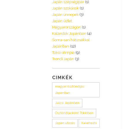
Japán szépségipar
(1)
Japán szokások
(1)
Japán ünnepek
(3)
Japán üzlet
Magyarországon
(1)
Kalandok Japánban
(4)
Soma-san hátizsákkal
Japánban
(12)
Tokói olimpia
(9)
Trendi Japán
(3)
CIMKÉK
magyar ösztöndíjas
Japánban
Julcsi Japánban
Ösztöndíjasként Tokióban
Japán utazás
Kakehashi