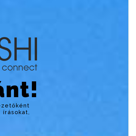
nt!
ezetőként
 írásokat,