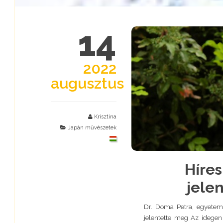
14
2022
augusztus
Krisztina
Japán művészetek
Híres
jelen
Dr. Doma Petra, egyetem
jelentette meg Az idegen