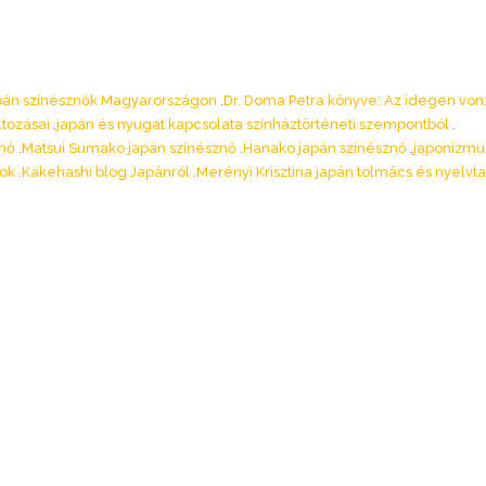
pán színésznők Magyarországon
Dr. Doma Petra könyve: Az idegen vo
ltozásai
japán és nyugat kapcsolata színháztörténeti szempontból
znő
Matsui Sumako japán színésznő
Hanako japán színésznő
japonizmu
tok
Kakehashi blog Japánról
Merényi Krisztina japán tolmács és nyelvt