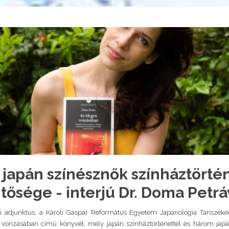
 japán színésznők színháztörté
tősége - interjú Dr. Doma Petrá
i adjunktus, a Károli Gáspár Református Egyetem Japanológia Tanszéké
 vonzásában című könyvét, mely japán színháztörténettel és három japá