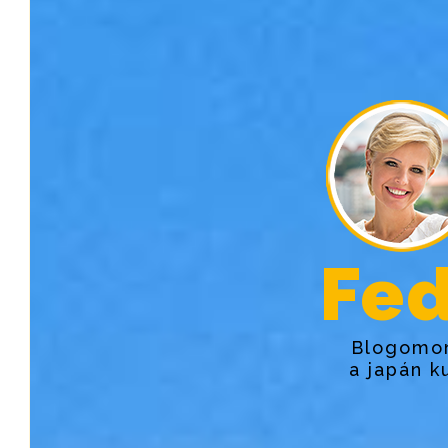
Fed
Blogomon
a japán k