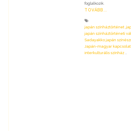
foglalkozik.
TOVÁBB...
japán színháztörténet
ja
japán színháztörténeti vá
Sadayakko japán színés
Japán-magyar kapcsola
interkulturális színház