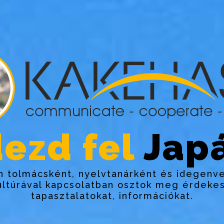
ezd fel
Japá
 tolmácsként, nyelvtanárként és idegenv
ultúrával kapcsolatban osztok meg érdekes
tapasztalatokat, információkat.