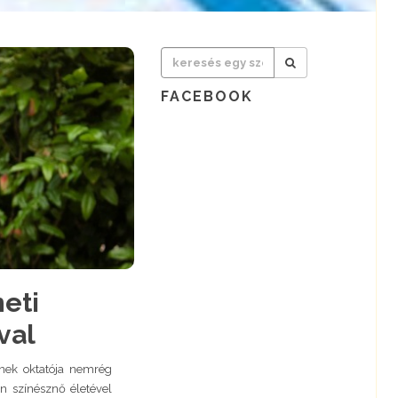
FACEBOOK
neti
val
nek oktatója nemrég
n színésznő életével