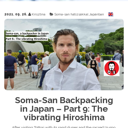
2021. 09. 26.
Krisztina
Soma-san hátizsákkal Japánban
Soma-San Backpacking
in Japan – Part 9: The
vibrating Hiroshima
After visiting Tottori with its sand dunes and the sacred Izumo,