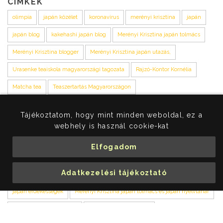
CIMKÉK
olimpia
japán közélet
koronavírus
merényi krisztina
japán
japán blog
kakehashi japán blog
Merényi Krisztina japán tolmács
Merényi Krisztina blogger
Merényi Krisztina japán utazás,
Urasenke teaiskola magyarországi tagozata
Rajzó-Kontor Kornélia
Matcha tea
Teaszertartás Magyarországon
Otaka Masato japán nagykövet
Japán kultúra Magyarországon
Tájékoztatom, hogy mint minden weboldal, ez a
Urasenke iskola
Japán tea Magyarországon
Kakehashi blog
webhely is használ cookie-kat
Soma-san Japánban
Soma san hátizsákkal Japánban
Elfogadom
Hátizsákkal Japánban
Stoppolni Japánban
Adatkezelési tájékoztató
Magyar fiú stoppolva sátrazott Japánban
japán podcast
japán érdekességek
Merényi Krisztina japán tolmács és japán nyelvtanár
Kakehashi blog Japánról,
Farkas Gábor zongorista