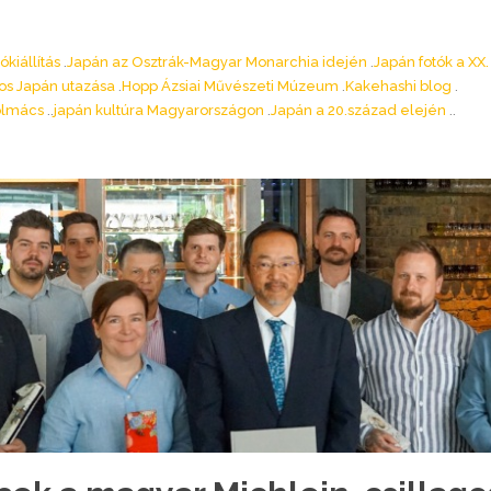
ókiállítás
Japán az Osztrák-Magyar Monarchia idején
Japán fotók a XX.
os Japán utazása
Hopp Ázsiai Művészeti Múzeum
Kakehashi blog
tolmács
japán kultúra Magyarországon
Japán a 20.század elején