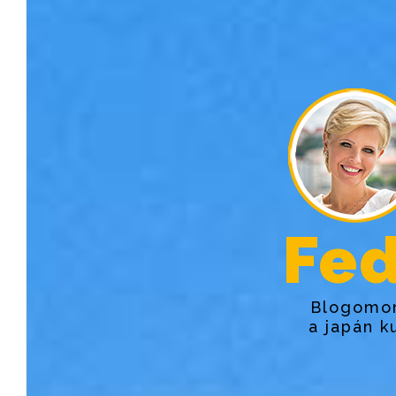
Fed
Blogomon
a japán k