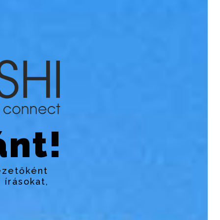
nt!
ezetőként
 írásokat,