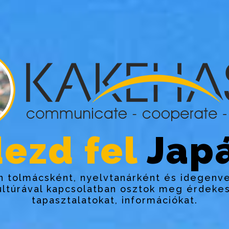
ezd fel
Japá
 tolmácsként, nyelvtanárként és idegenv
ultúrával kapcsolatban osztok meg érdekes
tapasztalatokat, információkat.