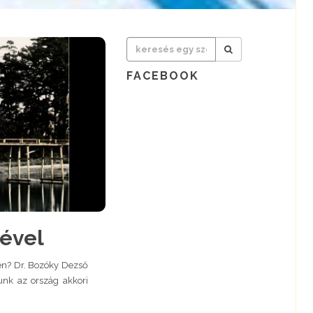
FACEBOOK
mével
jén? Dr. Bozóky Dezső
tunk az ország akkori