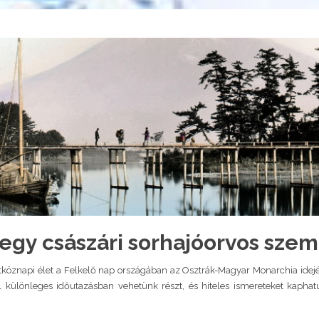
egy császári sorhajóorvos sze
étköznapi élet a Felkelő nap országában az Osztrák-Magyar Monarchia ide
el különleges időutazásban vehetünk részt, és hiteles ismereteket kapha