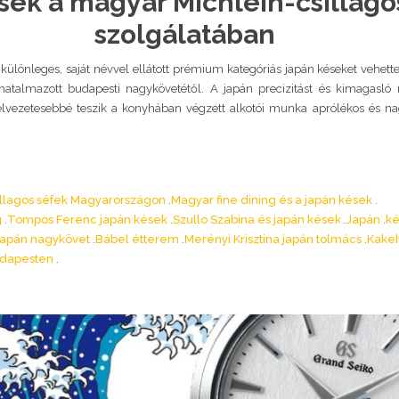
sek a magyar Michlein-csillago
szolgálatában
k különleges, saját névvel ellátott prémium kategóriás japán késeket vehett
atalmazott budapesti nagykövetétől. A japán precizitást és kimagasló
lvezetesebbé teszik a konyhában végzett alkotói munka aprólékos és na
illagos séfek Magyarországon
Magyar fine dining és a japán kések
g
Tompos Ferenc japán kések
Szullo Szabina és japán kések
Japán
ké
japán nagykövet
Bábel étterem
Merényi Krisztina japán tolmács
Kakeh
udapesten