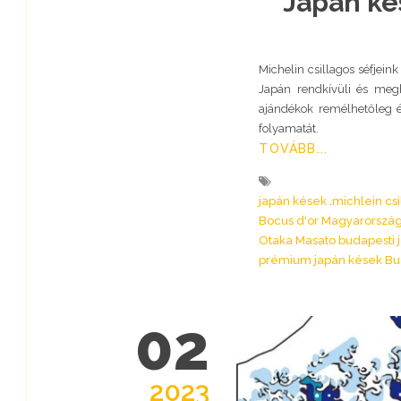
Japán ké
Michelin csillagos séfjein
Japán rendkívüli és megh
ajándékok remélhetőleg é
folyamatát.
TOVÁBB...
japán kések
michlein cs
Bocus d'or Magyarorszá
Otaka Masato budapesti 
prémium japán kések B
02
2023