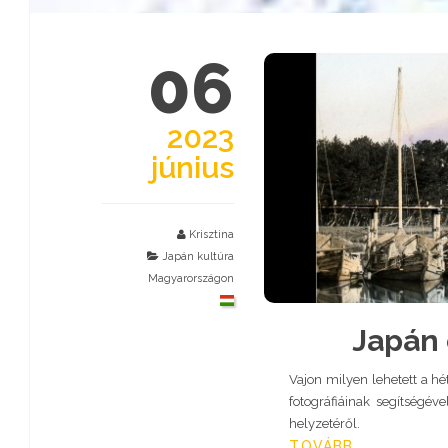
06
2023
június
Krisztina
Japán kultúra
Magyarországon
Japán 
Vajon milyen lehetett a h
fotográfiáinak segítségév
helyzetéről.
TOVÁBB...