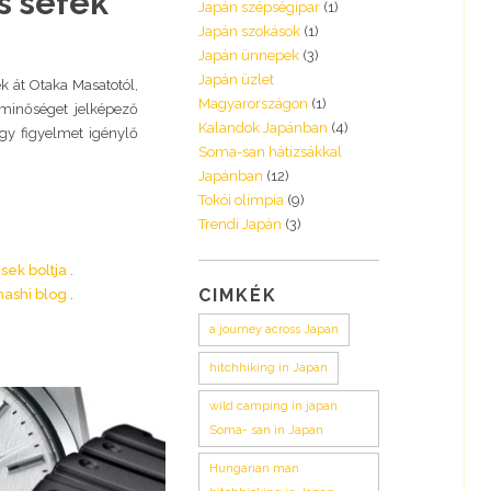
s séfek
Japán szépségipar
(1)
Japán szokások
(1)
Japán ünnepek
(3)
Japán üzlet
ek át Otaka Masatotól,
Magyarországon
(1)
 minőséget jelképező
Kalandok Japánban
(4)
gy figyelmet igénylő
Soma-san hátizsákkal
Japánban
(12)
Tokói olimpia
(9)
Trendi Japán
(3)
sek boltja
CIMKÉK
ashi blog
a journey across Japan
hitchhiking in Japan
wild camping in japan
Soma- san in Japan
Hungarian man