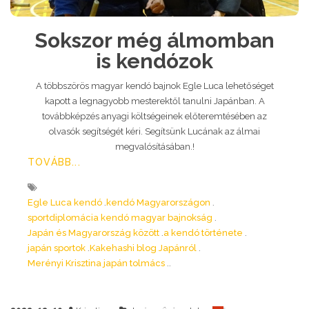
Sokszor még álmomban
is kendózok
A többszörös magyar kendó bajnok Egle Luca lehetőséget
kapott a legnagyobb mesterektől tanulni Japánban. A
továbbképzés anyagi költségeinek előteremtésében az
olvasók segítségét kéri. Segítsünk Lucának az álmai
megvalósításában.!
TOVÁBB...
Egle Luca kendó
kendó Magyarországon
sportdiplomácia kendó magyar bajnokság
Japán és Magyarország között
a kendó története
japán sportok
Kakehashi blog Japánról
Merényi Krisztina japán tolmács