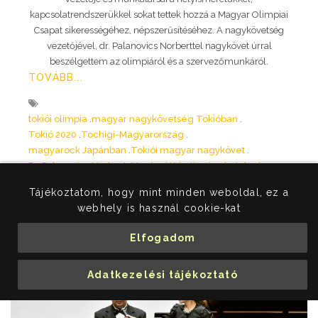
kapcsolatrendszerükkel sokat tettek hozzá a Magyar Olimpiai
Csapat sikerességéhez, népszerűsítéséhez. A nagykövetség
vezetőjével, dr. Palanovics Norberttel nagykövet úrral
beszélgettem az olimpiáról és a szervezőmunkáról.
TOVÁBB...
tokiói olimpia
magyar nagykövetség Tokióban
Tokió 2020
Tochigi-Magyarország
magyarock Japánban
Tokiói magyar nagykövet
Dr. Palanovics Norbert
Merényi Krisztina japán tolmács
Kakehashi blog Japánról
Tájékoztatom, hogy mint minden weboldal, ez a
webhely is használ cookie-kat
2021. 02. 28.
Krisztina
Ismert magyarok Japánban
Elfogadom
Adatkezelési tájékoztató