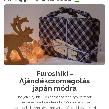
2022. 12. 19.
Krisztina
Japán művészetek
Furoshiki -
Ajándékcsomagolás
japán módra
Hogyan tudjunk különlegesebbé tenni egy barátnak,
ismerősnek szánt ajándékunkat? Például egy olyan
csomagolási technikával, melyet a japánok fejlesztettek ki.