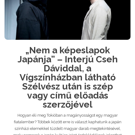
„Nem a képeslapok
Japánja” – Interjú Cseh
Dáviddal, a
Vígszínházban látható
Szélvész után is szép
vagy című előadás
szerzőjével
Hogyan éli meg Tokióban a magányosságot egy magyar
fiatalember? Többek között erre is választ kaphatunk a japán
színházi elemekkel tűzdelt magyar darab megtekintésével,