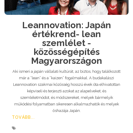
Leannovation: Japán
értékrend- lean
szemlélet -
közösségépítés
Magyarországon
Aki ismeri a japán vállalati kultúrát, az biztos, hogy találkozott
már a ”lean” és a ”kaizen” fogalmakkal. A budakalászi
Leannovation szakmai közösség hosszú évek óta elhivatottan
képviseli és terjeszti azokat az alapelveket, és
szemléletmódot, és módszereket, melyek bármelyik
működési folyamatban sikeresen alkalmazhatók és melyek
őshazája Japán.
TOVÁBB...