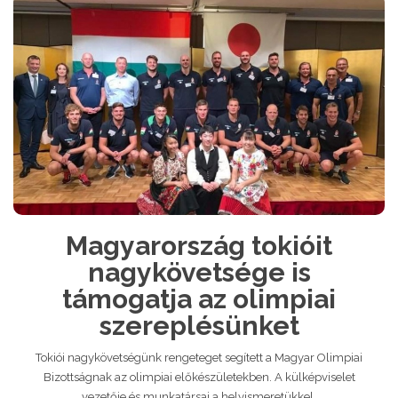
Magyarország tokióit
nagykövetsége is
támogatja az olimpiai
szereplésünket
Tokiói nagykövetségünk rengeteget segített a Magyar Olimpiai
Bizottságnak az olimpiai előkészületekben. A külképviselet
vezetője és munkatársai a helyismeretükkel,