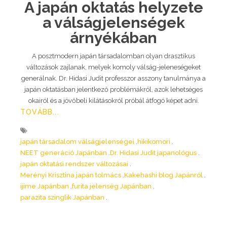
A japán oktatás helyzete
a válságjelenségek
árnyékában
A posztmodern japán társadalomban olyan drasztikus
változások zajlanak, melyek komoly válság-jeleneségeket
generálnak. Dr. Hidasi Judit professzor asszony tanulmánya a
japán oktatásban jelentkező problémákról, azok lehetséges
okairól és a jövőbeli kilátásokról próbál átfogó képet adni.
TOVÁBB...
japán társadalom válságjelenségei
hikikomori
NEET generáció Japánban
Dr. Hidasi Judit japanológus
japán oktatási rendszer változásai
Merényi Krisztina japán tolmács
Kakehashi blog Japánról
ijime Japánban
furita jelenség Japánban
parazita szinglik Japánban