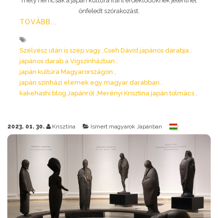
mely nemcsak a japán kultúra iránt érdeklődőknek jelenthet
önfeledt szórakozást.
TOVÁBB...
Szélvész után is szép vagy
Cseh Dávid japános darabja
japános darab a Vígszínházban
japán kultúra Magyarországon
japán színházi elemek egy magyar darabban
kakehashi blog Japánról
Merényi Krisztina japán tolmács
2023. 01. 30.
Krisztina
Ismert magyarok Japánban