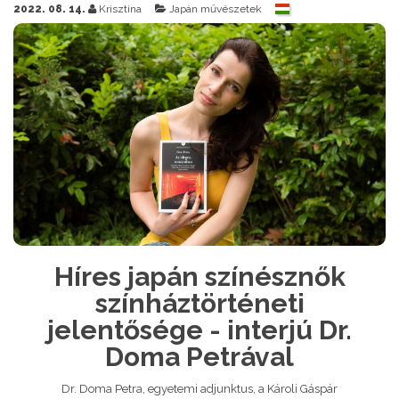
2022. 08. 14.
Krisztina
Japán művészetek
Híres japán színésznők
színháztörténeti
jelentősége - interjú Dr.
Doma Petrával
Dr. Doma Petra, egyetemi adjunktus, a Károli Gáspár