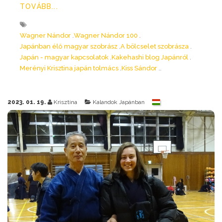
TOVÁBB...
Wagner Nándor
Wagner Nándor 100
Japánban élő magyar szobrász
A bölcselet szobrásza
Japán - magyar kapcsolatok
Kakehashi blog Japánról
Merényi Krisztina japán tolmács
Kiss Sándor
2023. 01. 19.
Krisztina
Kalandok Japánban