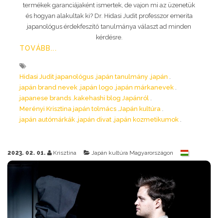
termékek garanciájaként ismertek, de vajon mi az üzenetük
és hogyan alakultak ki? Dr. Hidasi Judit professzor emerita
japanológus érdekfeszítő tanulmánya választ ad minden
kérdésre.
TOVÁBB...
Hidasi Judit japanológus
japán tanulmány
japán
japán brand nevek
japán logo
japán márkanevek
japanese brands
kakehashi blog Japánról
Merényi Krisztina japán tolmács
Japán kultúra
japán autómárkák
japán divat
japán kozmetikumok
2023. 02. 01.
Krisztina
Japán kultúra Magyarországon