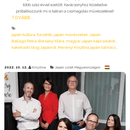
több száz évvel ezelőtt. Karácsonyhoz közeledve
próbálkozzunk mi is bátran a csomagolás művészetével!
TOVÁBB...
japán kultúra
furoshiki
japán művészetek
Japán
Ballagó Petra-Borsányi Klára
magyar-japán kapcsolatok
kakehashi blog Japánról
Merényi Krisztina japán tolmács
2022. 10. 12.
Krisztina
Japán üzlet Magyarországon