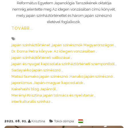
Református Egyetem Japanológia Tanszékének oktatója
nemrég jelentette meg Az idegen vonzásában című könyvét,
mely japán színháztörténettel és három japán színésznő
életével foglalkozik.
TOVÁBB...
japán színháztörténet
japán színésznők Magyarországon
Dr. Doma Petra könyve: Az idegen vonzásában
japán színháztörténeti változásai
japán és nyugat kapcsolata színháztörténeti szempontból
Sadayakko japán színésznő
Matsui Sumako japán színésznő
Hanako japán színésznő
japonizmus
Japán-magyar kapcsolatok
Kakehashi blog Japánról
Merényi Krisztina japán tolmács és nyelvtanár
interkulturális színház
2021. 08. 01.
Krisztina
Tokói olimpia