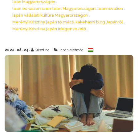
lean Magyarországon
lean és kaizen szemlélet Magyarországon
leannovation
japán vállalati kultúra Magyarországon
Merényi Krisztina japán tolmács
kakehashi blog Japánról
Merényi Krisztina japán idegenvezető
2022. 08. 24.
Krisztina
Japán életmód